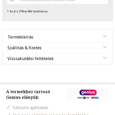
Az ár a 27%-os Áfát tartalmazza
Termékleírás
Szállítás & fizetés
Visszaküldési feltételek
A termékhez tartozó
Genius előnyök:
Exkluzív ajánlatok.