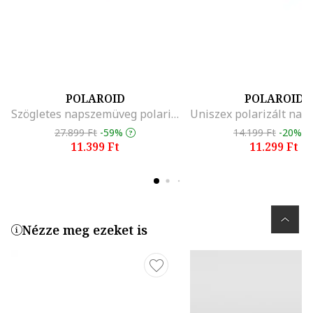
POLAROID
POLAROID
Szögletes napszemüveg polarizált lencsékkel, Fekete/Tengerészkék
27.899 Ft
-59%
14.199 Ft
-20%
11.399 Ft
11.299 Ft
Nézze meg ezeket is