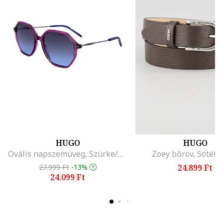
HUGO
HUGO
Ovális napszemüveg, Szürke/Lila
Zoey bőröv, Sötétb
27.999 Ft
-13%
24.899 Ft
24.099 Ft