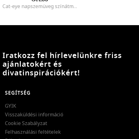
Cat-eye napszemüveg színátmenetes lencsékkel
Iratkozz fel hírlevelünkre friss
ajánlatokért és
divatinspirációkért!
SEGÍTSÉG
GYIK
Visszaküldési információ
Cookie Szabályzat
Felhasználási feltételek