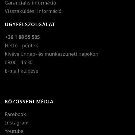
Garanciális információ
Visszaküldési információ
ÜGYFÉLSZOLGÁLAT
+36 1 88 55 505
Hétfő - péntek
kivéve ünnep- és munkaszüneti napokon
Szöveg méretének n
08:00 - 16:30
E-mail küldése
Szöveg méretének c
Szóköz növelése
Szóköz csökkentése
KÖZÖSSÉGI MÉDIA
Sortávolság növelés
Facebook
Sortávolság csökken
Instagram
Színek invertálása
Youtube