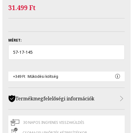
31.499 Ft
MÉRET:
57
-
17
-
145
+349 Ft
Működési költség
Termékmegfelelőségi információk
30 NAPOS INGYENES VISSZAKÜLDÉS
CSOMAGELLENŐRZÉS KÉZBESÍTÉSKOR