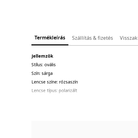
Termékleírás
Szállítás & fizetés
Visszak
Jellemzők
Stílus: ovális
Szín: sárga
Lencse színe: rózsaszín
Lencse típus: polarizált
Szemüvegkeret színe: sárga
UV védelem: 400
Részletek: kerüld a termék ütődését, karcolódását; al
hőhatásnak.
Csomagolás: a termék logóval ellátott csomagolásba