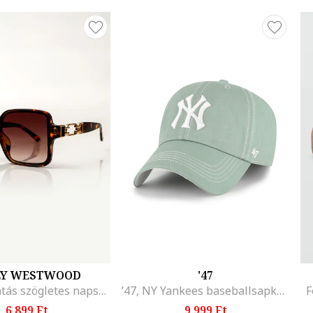
LY WESTWOOD
'47
Teknőcmintás szögletes napszemüveg, Sötétbarna
’47, NY Yankees baseballsapka kontrasztos részletekkel, Fehér/Halványzöld
F
6.899 Ft
9.999 Ft