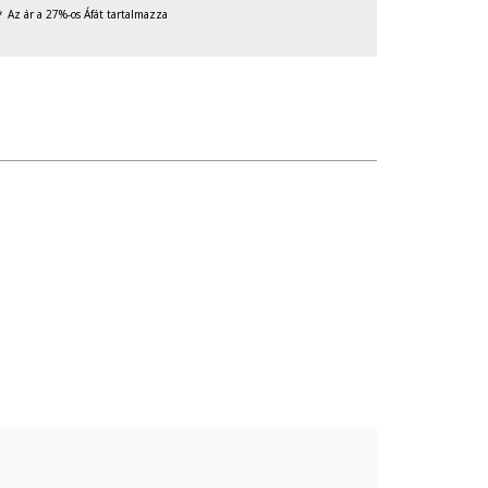
Az ár a 27%-os Áfát tartalmazza
való érintkezését, valamint ne tedd ki túlzott