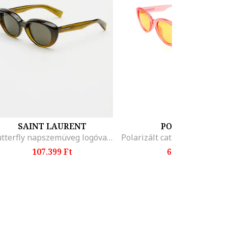
SAINT LAURENT
POLAROID
Butterfly napszemüveg logóval, Zöld
107.399 Ft
6.199 Ft