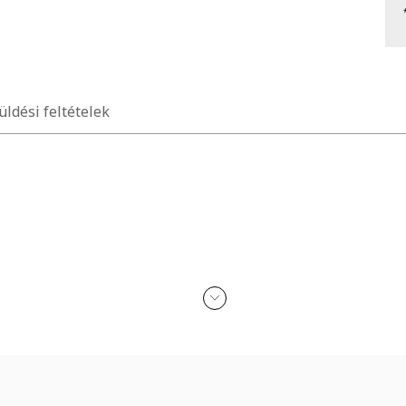
üldési feltételek
kohollal, parfümmel, acetonnal, mosószerrel és koptató felületekkel 
n érkezik