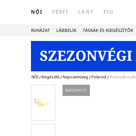
NŐI
FÉRFI
LÁNY
FIÚ
RUHÁZAT
LÁBBELIK
TÁSKÁK ÉS KIEGÉSZÍTŐK
NŐI
/
Kiegészítő
/
Napszemüveg
/
Polaroid
/
Polarizált ová
ELFOGYOTT