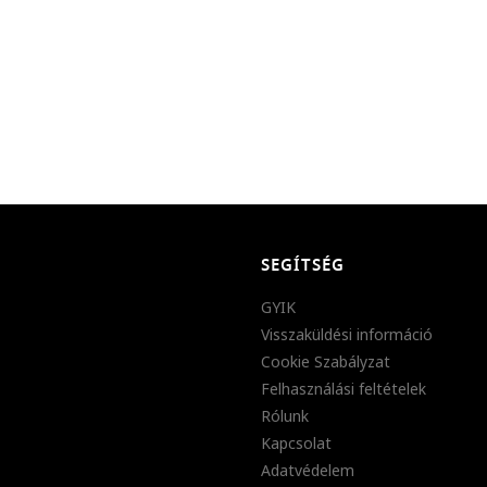
SEGÍTSÉG
GYIK
Visszaküldési információ
Cookie Szabályzat
Felhasználási feltételek
Rólunk
Kapcsolat
Adatvédelem