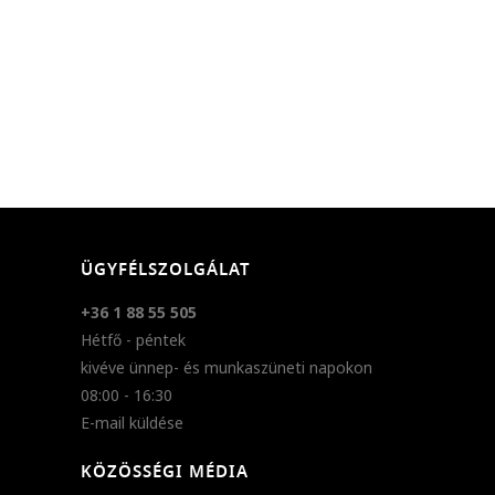
ÜGYFÉLSZOLGÁLAT
+36 1 88 55 505
Hétfő - péntek
kivéve ünnep- és munkaszüneti napokon
08:00 - 16:30
E-mail küldése
KÖZÖSSÉGI MÉDIA