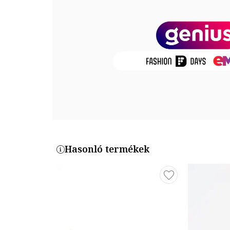
Összetétel
Keret anyaga: polikarbonát
Lencsék anyaga: polikarbonát
Méretek
Lencse szélessége: 52 mm
Híd szélesség: 22 mm
Szár hosszúság: 145 mm
Termékszám
Hasonló termékek
PLD-6052-S-40G