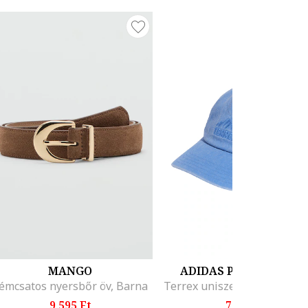
MANGO
ADIDAS PERFORMANC
émcsatos nyersbőr öv, Barna
9.595 Ft
7.399 Ft