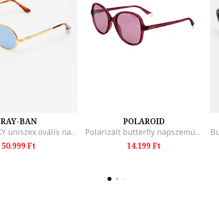
RAY-BAN
POLAROID
A$AP ROCKY uniszex ovális napszemüveg logós részlettel, Aranyszín/Barna
Polarizált butterfly napszemüveg, Sötétpiros
50.999 Ft
14.199 Ft