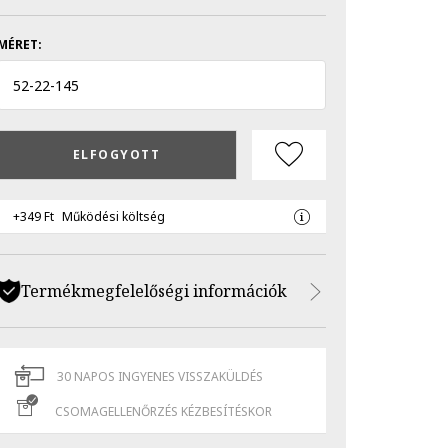
MÉRET:
52
-
22
-
145
ELFOGYOTT
+349 Ft
Működési költség
Termékmegfelelőségi információk
30 NAPOS INGYENES VISSZAKÜLDÉS
CSOMAGELLENŐRZÉS KÉZBESÍTÉSKOR