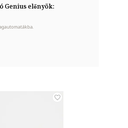
ó Genius előnyök:
magautomatákba.