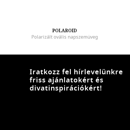
POLAROID
Polarizált ovális napszemüveg
Iratkozz fel hírlevelünkre
friss ajánlatokért és
divatinspirációkért!