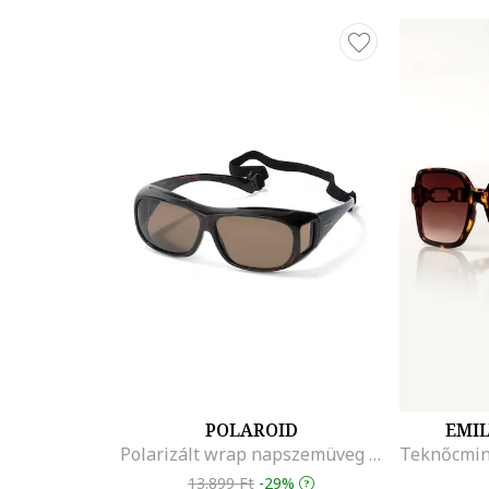
POLAROID
EMI
Polarizált wrap napszemüveg rugalmas pánttal
13.899 Ft
-29%