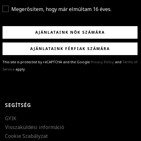
Megerősítem, hogy már elmúltam 16 éves.
AJÁNLATAINK NŐK SZÁMÁRA
AJÁNLATAINK FÉRFIAK SZÁMÁRA
This site is protected by reCAPTCHA and the Google
Privacy Policy
and
Terms of
Service
apply.
GRATULÁLUNK!
Sikeresen feliratkoztál hírlevelünkre a(z)
%email%
címmel.
Alig várjuk, hogy elküldhessük neked márkáink legújabb kollekcióit,
SEGÍTSÉG
különleges ajánlatainkat és stílustippjeinket!
GYIK
Visszaküldési információ
Cookie Szabályzat