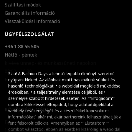
Szállítási módok
Garanciális információ
Visszaküldési információ
ÜGYFÉLSZOLGÁLAT
+36 1 88 55 505
Hétfő - péntek
kivéve ünnep- és munkaszüneti napokon
Szöveg méretének n
08:00 - 16:30
Szia! A Fashion Days a lehető legjobb élményt szeretné
E-mail küldése
Szöveg méretének c
nyújtani Neked. Az alábbiak miatt használunk sütiket és
hasonló technológiákat: • a weboldal megfelelő működése
Szóköz növelése
érdekében, • a teljesítmény elemzése céljából, és •
személyre szabott hirdetések esetén. Az ""Elfogadom""
Szóköz csökkentése
gombra klikkeléssel elfogadod, hogy adataitd(például a
KÖZÖSSÉGI MÉDIA
webhely tevékenységét és a készülékkel kapcsolatos
Sortávolság növelés
információkat) akár mi, akár partnereink felhasználhatják a
Facebook
fent felsorolt célokra. Amennyiben az ""Elutasítom""
Sortávolság csökken
gombot választod, ebben az esetben kizárólag a weboldal
Instagram