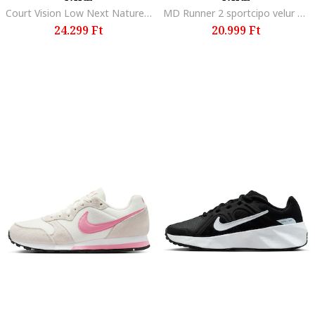
Court Vision Low Next Nature műbőr sneaker, Fehér
MD Runner 2 sportcipo velur betetekkel, Feher, Fekete 474186
24.299 Ft
20.999 Ft