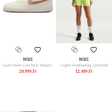
NIKE
NIKE
Court Vision Low Next Nature műbőr sneaker, Csontszín/Világosbarna
Logós rövidnadrág, Limezöld
20.999 Ft
12.499 Ft