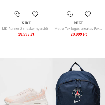
NIKE
NIKE
MD Runner 2 sneaker nyersbőr részletekkel, Fehér/Csontszín/Pasztellrózsaszín
Metro Tek logós sneaker, Fekete/Fehér
18.599 Ft
20.999 Ft