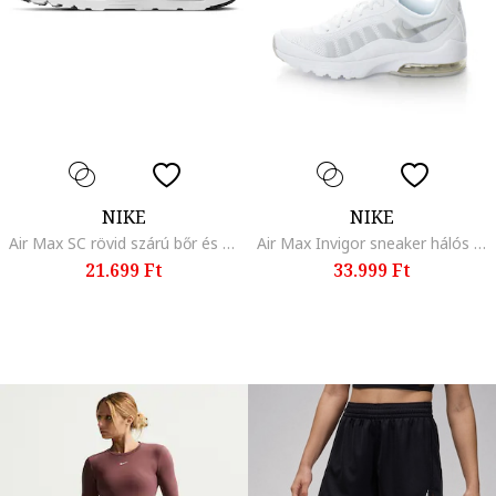
NIKE
NIKE
Air Max SC rövid szárú bőr és hálós anyagú sneaker
Air Max Invigor sneaker hálós anyagbetétekkel, Fehér
21.699 Ft
33.999 Ft