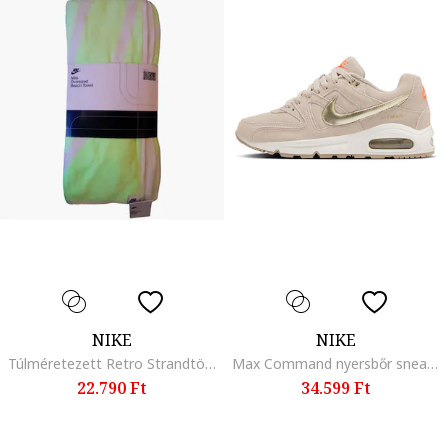
NIKE
NIKE
Túlméretezett Retro Strandtörölköző, sárga
Max Command nyersbőr sneaker, Aranyszín/Homokbarna
22.790 Ft
34.599 Ft