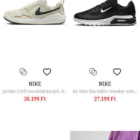
NIKE
NIKE
Jordan Cmft kosárlabdacipő, Koptatott fekete/Krémszín
Air Max Bia hálós sneaker szintetikus részletekkel, Fekete/Fehér
26.199 Ft
27.199 Ft