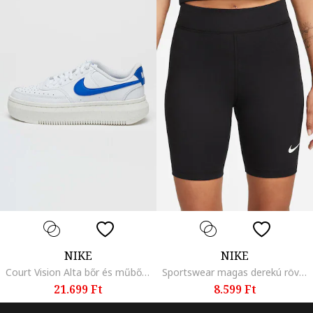
NIKE
NIKE
Court Vision Alta bőr és műbőr sneaker, Levendulakék/Törtfehér
Sportswear magas derekú rövid leggings, Fekete
21.699 Ft
8.599 Ft