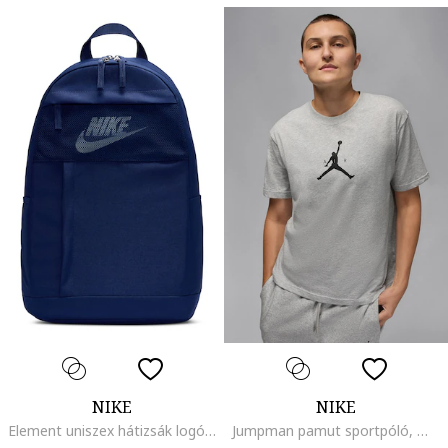
NIKE
NIKE
Element uniszex hátizsák logós részlettel - 21 l, Fehér/Sötétkék
Jumpman pamut sportpóló, Melange világosszürke