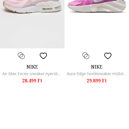
NIKE
NIKE
Air Max Excee sneaker nyersbőr részletekkel, Pasztellrózsaszín/Fehér/Púderrózsaszín
Aura Edge textilsneaker műbőr részletekkel, Orchidea rózsaszín
28.499 Ft
29.899 Ft