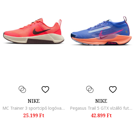
NIKE
NIKE
MC Trainer 3 sportcipő logóval, Fekete/Élénkpiros
Pegasus Trail 5 GTX vízálló futócipő, Narancssárga/Királykék
25.199 Ft
42.899 Ft