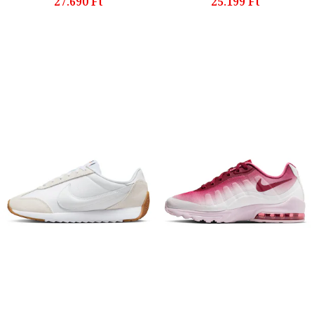
27.690 Ft
25.199 Ft