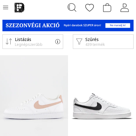
Listázás
Szűrés
Legnépszerűbb
439 termék