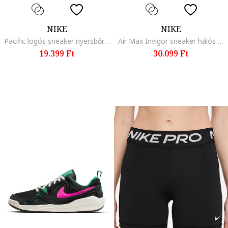
NIKE
NIKE
Pacific logós sneaker nyersbőr betétekkel, Fehér/Krémszín
Air Max Invigor sneaker hálós anyagbetétekkel, Fehér/Málnaszín
19.399 Ft
30.099 Ft