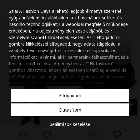
Szöveg méretének n
Szia! A Fashion Days a lehető legjobb élményt szeretné
Szöveg méretének c
nyújtani Neked. Az alábbiak miatt használunk sütiket és
hasonló technológiákat: • a weboldal megfelelő működése
Szóköz növelése
érdekében, • a teljesítmény elemzése céljából, és •
személyre szabott hirdetések esetén. Az ""Elfogadom""
Szóköz csökkentése
gombra klikkeléssel elfogadod, hogy adataitd(például a
webhely tevékenységét és a készülékkel kapcsolatos
Sortávolság növelés
információkat) akár mi, akár partnereink felhasználhatják a
fent felsorolt célokra. Amennyiben az ""Elutasítom""
Sortávolság csökken
gombot választod, ebben az esetben kizárólag a weboldal
működéséhez szükséges sütiket fogjuk hazsnálni és nem
Színek invertálása
jelenítünk meg szamélyre szabott hirdetéseket. A
beállításaidat bármikor módosíthatod, a ""Beállítások
Szürke színárnyalato
Elfogadom
kezelése"" gombra kattintva. Tudj meg többet
Cookie
Nagy kurzor
szabályzatunkról
.
accessibility
Elutasítom
Linkek aláhúzása
beállítások kezelése
Animációk letiltása