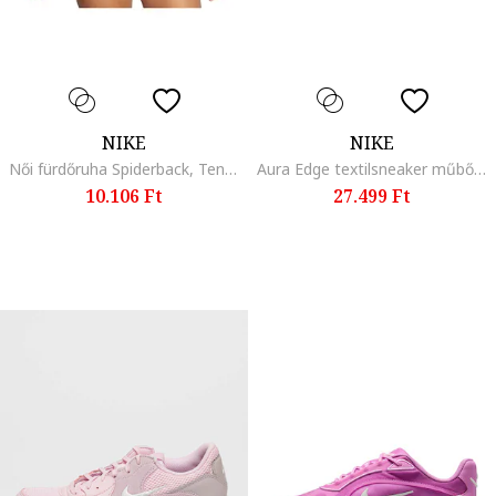
NIKE
NIKE
Női fürdőruha Spiderback, Tengerészkék
Aura Edge textilsneaker műbőr részletekkel, Pasztellrózsaszín
10.106 Ft
27.499 Ft