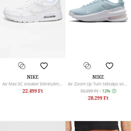
NIKE
NIKE
Air Max SC sneaker bőrrészletekkel, Fehér
Air Zoom Up Turn telitalpú sneaker, Halvány rózsaszín/Világoskék
22.499 Ft
32.299 Ft
-
12%
28.299 Ft