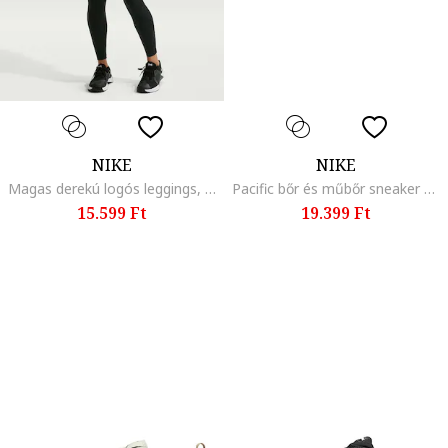
NIKE
NIKE
Magas derekú logós leggings, Fekete
Pacific bőr és műbőr sneaker oldalt logóval, Fehér/Fekete
15.599 Ft
19.399 Ft