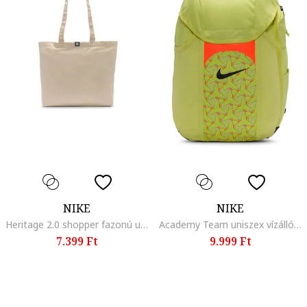
NIKE
NIKE
Heritage 2.0 shopper fazonú uniszex táska logóval, Bézs
Academy Team uniszex vízálló hátizsák - 30 l, Szalmasárga/Neon narancssárga
7.399 Ft
9.999 Ft