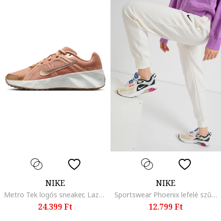
NIKE
NIKE
Metro Tek logós sneaker, Lazacszín
Sportswear Phoenix lefelé szűkülő szabadidőnadrág, Törtfehér
24.399 Ft
12.799 Ft