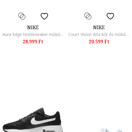
NIKE
NIKE
Aura Edge textilsneaker műbőr részletekkel, Fehér
Court Vision Alta bőr és műbőr flatform sneaker, Rózsaszín/Púderrózsaszín
28.999 Ft
20.599 Ft