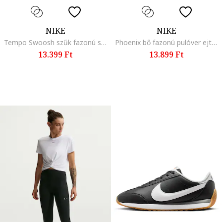
NIKE
NIKE
Tempo Swoosh szűk fazonú sportfelső lekerekített alsó szegéllyel, Fehér/Fekete
Phoenix bő fazonú pulóver ejtett ujjakkal, Melange szürke
13.399 Ft
13.899 Ft