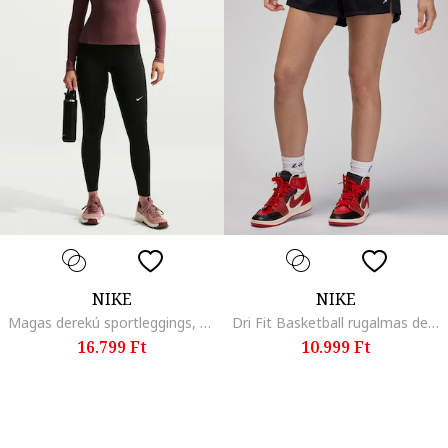
NIKE
NIKE
Magas derekú sportleggings, Fekete/Koptatott fekete
Dri Fit Basketball rugalmas derekú rövidnadrág, Fekete
16.799 Ft
10.999 Ft