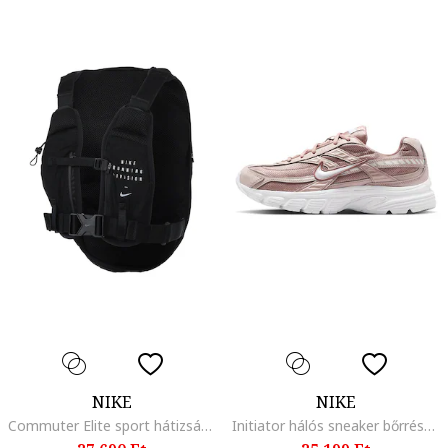
NIKE
NIKE
Commuter Elite sport hátizsák, fekete
Initiator hálós sneaker bőrrészletekkel, Púderrózsaszín/Világosbézs