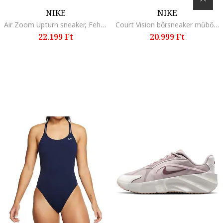
NIKE
NIKE
Air Zoom Upturn sneaker, Fehér/Halvány rózsaszín
Court Vision bőrsneaker műbőr részletekkel, Fekete
22.199 Ft
20.999 Ft