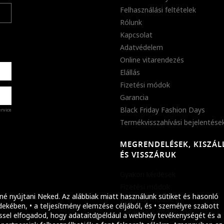
Felhasználási feltételek
Rólunk
Kapcsolat
Adatvédelem
Online vitarendezés
Elállás
Fizetési módok
Garancia
Black Friday Fashion Days
ervice
Termékvisszahívási bejelentése
MEGRENDELÉSEK, KISZÁL
%
ÉS VISSZÁRUK
abb
Gyakori kérdések
ket!
Fizetési módok
né nyújtani Neked. Az alábbiak miatt használunk sütiket és hasonló
Szállítási módok
ekében, • a teljesítmény elemzése céljából, és • személyre szabott
Garanciális információ
ssel elfogadod, hogy adataitd(például a webhely tevékenységét és a