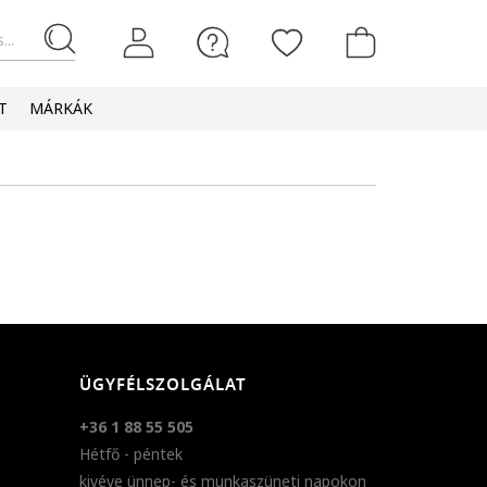
...
T
MÁRKÁK
ÜGYFÉLSZOLGÁLAT
+36 1 88 55 505
Hétfő - péntek
kivéve ünnep- és munkaszüneti napokon