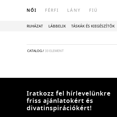
NŐI
FÉRFI
LÁNY
FIÚ
RUHÁZAT
LÁBBELIK
TÁSKÁK ÉS KIEGÉSZÍTŐK
CATALOG
/
33 ELEMENT
Iratkozz fel hírlevelünkre
friss ajánlatokért és
divatinspirációkért!