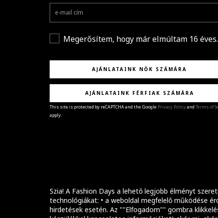
Megerősítem, hogy már elmúltam 16 éves.
AJÁNLATAINK NŐK SZÁMÁRA
AJÁNLATAINK FÉRFIAK SZÁMÁRA
This site is protected by reCAPTCHA and the Google
Privacy Policy
and
Terms of S
apply.
GRATULÁLUNK!
Sikeresen feliratkoztál hírlevelünkre a(z)
%email
címmel.
Alig várjuk, hogy elküldhessük neked márkáink legúj
kollekcióit, különleges ajánlatainkat és stílustippjein
Szia! A Fashion Days a lehető legjobb élményt szeret
technológiákat: • a weboldal megfelelő működése érd
hirdetések esetén. Az ""Elfogadom"" gombra klikkelé