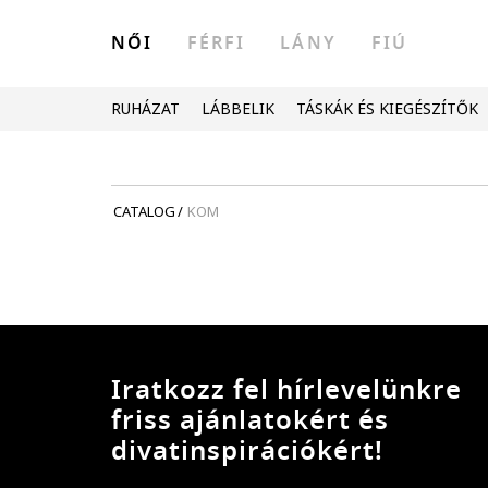
NŐI
FÉRFI
LÁNY
FIÚ
RUHÁZAT
LÁBBELIK
TÁSKÁK ÉS KIEGÉSZÍTŐK
CATALOG
/
KOM
Iratkozz fel hírlevelünkre
friss ajánlatokért és
divatinspirációkért!