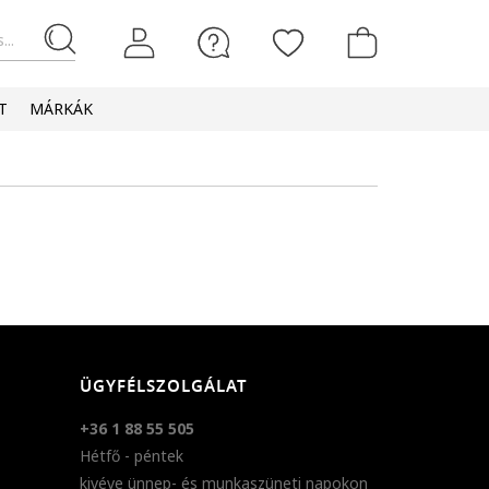
...
T
MÁRKÁK
ÜGYFÉLSZOLGÁLAT
+36 1 88 55 505
Hétfő - péntek
kivéve ünnep- és munkaszüneti napokon