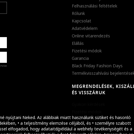
Felhasználási feltételek
Rólunk
Kapcsolat
Adatvédelem
Online vitarendezés
Elállás
Fizetési módok
Garancia
Black Friday Fashion Days
ervice
Termékvisszahívási bejelentése
MEGRENDELÉSEK, KISZÁL
%
ÉS VISSZÁRUK
abb
Gyakori kérdések
ket!
Fizetési módok
né nyújtani Neked. Az alábbiak miatt használunk sütiket és hasonló
Szállítási módok
ekében, • a teljesítmény elemzése céljából, és • személyre szabott
Garanciális információ
ssel elfogadod, hogy adataitd(például a webhely tevékenységét és a