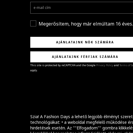
Megerősítem, hogy már elmúltam 16 éves.
AJÁNLATAINK NŐK SZÁMÁRA
AJÁNLATAINK FÉRFIAK SZÁMÁRA
This site is protected by reCAPTCHA and the Google
Privacy Policy
and
Terms of S
apply.
GRATULÁLUNK!
Sikeresen feliratkoztál hírlevelünkre a(z)
%email
címmel.
Alig várjuk, hogy elküldhessük neked márkáink legúj
kollekcióit, különleges ajánlatainkat és stílustippjein
Szia! A Fashion Days a lehető legjobb élményt szeret
technológiákat: • a weboldal megfelelő működése érd
hirdetések esetén. Az ""Elfogadom"" gombra klikkelé