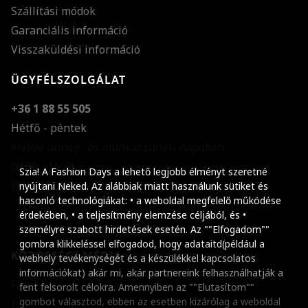
Szállítási módok
Garanciális információ
Visszaküldési információ
ÜGYFÉLSZOLGÁLAT
+36 1 88 55 505
Hétfő - péntek
kivéve ünnep- és munkaszüneti napokon
Szöveg méretének n
08:00 - 16:30
Szia! A Fashion Days a lehető legjobb élményt szeretné
E-mail küldése
Szöveg méretének c
nyújtani Neked. Az alábbiak miatt használunk sütiket és
hasonló technológiákat: • a weboldal megfelelő működése
Szóköz növelése
érdekében, • a teljesítmény elemzése céljából, és •
személyre szabott hirdetések esetén. Az ""Elfogadom""
Szóköz csökkentése
gombra klikkeléssel elfogadod, hogy adataitd(például a
KÖZÖSSÉGI MÉDIA
webhely tevékenységét és a készülékkel kapcsolatos
Sortávolság növelés
információkat) akár mi, akár partnereink felhasználhatják a
Facebook
fent felsorolt célokra. Amennyiben az ""Elutasítom""
Sortávolság csökken
gombot választod, ebben az esetben kizárólag a weboldal
Instagram