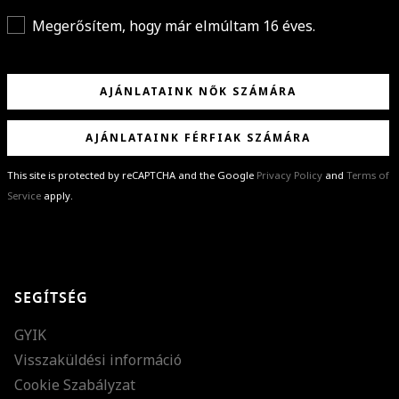
Megerősítem, hogy már elmúltam 16 éves.
AJÁNLATAINK NŐK SZÁMÁRA
AJÁNLATAINK FÉRFIAK SZÁMÁRA
This site is protected by reCAPTCHA and the Google
Privacy Policy
and
Terms of
Service
apply.
GRATULÁLUNK!
Sikeresen feliratkoztál hírlevelünkre a(z)
%email%
címmel.
Alig várjuk, hogy elküldhessük neked márkáink legújabb kollekcióit,
SEGÍTSÉG
különleges ajánlatainkat és stílustippjeinket!
GYIK
Visszaküldési információ
Cookie Szabályzat