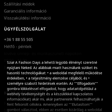
Szállítási módok
Garanciális információ
Visszaküldési információ
ÜGYFÉLSZOLGÁLAT
+36 1 88 55 505
Hétfő - péntek
kivéve ünnep- és munkaszüneti napokon
Szöveg méretének n
08:00 - 16:30
Szia! A Fashion Days a lehető legjobb élményt szeretné
E-mail küldése
Szöveg méretének c
nyújtani Neked. Az alábbiak miatt használunk sütiket és
hasonló technológiákat: • a weboldal megfelelő működése
Szóköz növelése
érdekében, • a teljesítmény elemzése céljából, és •
személyre szabott hirdetések esetén. Az ""Elfogadom""
Szóköz csökkentése
gombra klikkeléssel elfogadod, hogy adataitd(például a
KÖZÖSSÉGI MÉDIA
webhely tevékenységét és a készülékkel kapcsolatos
Sortávolság növelés
információkat) akár mi, akár partnereink felhasználhatják a
Facebook
fent felsorolt célokra. Amennyiben az ""Elutasítom""
Sortávolság csökken
gombot választod, ebben az esetben kizárólag a weboldal
Instagram