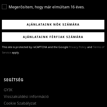
Megerősítem, hogy már elmúltam 16 éves.
AJÁNLATAINK NŐK SZÁMÁRA
AJÁNLATAINK FÉRFIAK SZÁMÁRA
This site is protected by reCAPTCHA and the Google
Privacy Policy
and
Terms of
Service
apply.
GRATULÁLUNK!
Sikeresen feliratkoztál hírlevelünkre a(z)
%email%
címmel.
Alig várjuk, hogy elküldhessük neked márkáink legújabb kollekcióit,
SEGÍTSÉG
különleges ajánlatainkat és stílustippjeinket!
GYIK
Visszaküldési információ
Cookie Szabályzat