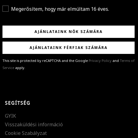
Megerősítem, hogy már elmúltam 16 éves.
AJÁNLATAINK NŐK SZÁMÁRA
AJÁNLATAINK FÉRFIAK SZÁMÁRA
This site is protected by reCAPTCHA and the Google
Privacy Policy
and
Terms of
Service
apply.
GRATULÁLUNK!
Sikeresen feliratkoztál hírlevelünkre a(z)
%email%
címmel.
Alig várjuk, hogy elküldhessük neked márkáink legújabb kollekcióit,
SEGÍTSÉG
különleges ajánlatainkat és stílustippjeinket!
GYIK
Visszaküldési információ
Cookie Szabályzat