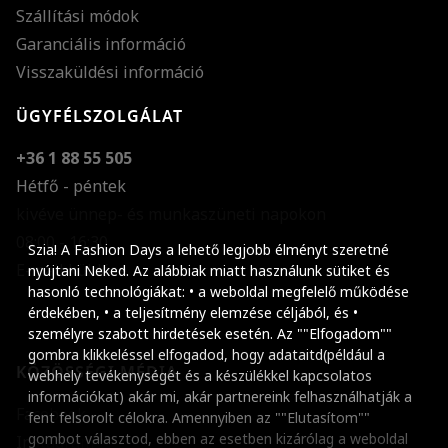
Szállítási módok
Garanciális információ
Visszaküldési információ
ÜGYFÉLSZOLGÁLAT
+36 1 88 55 505
Hétfő - péntek
kivéve ünnep- és munkaszüneti napokon
Szöveg méretének n
08:00 - 16:30
Szia! A Fashion Days a lehető legjobb élményt szeretné
E-mail küldése
Szöveg méretének c
nyújtani Neked. Az alábbiak miatt használunk sütiket és
hasonló technológiákat: • a weboldal megfelelő működése
Szóköz növelése
érdekében, • a teljesítmény elemzése céljából, és •
személyre szabott hirdetések esetén. Az ""Elfogadom""
Szóköz csökkentése
gombra klikkeléssel elfogadod, hogy adataitd(például a
KÖZÖSSÉGI MÉDIA
webhely tevékenységét és a készülékkel kapcsolatos
Sortávolság növelés
információkat) akár mi, akár partnereink felhasználhatják a
Facebook
fent felsorolt célokra. Amennyiben az ""Elutasítom""
Sortávolság csökken
gombot választod, ebben az esetben kizárólag a weboldal
Instagram