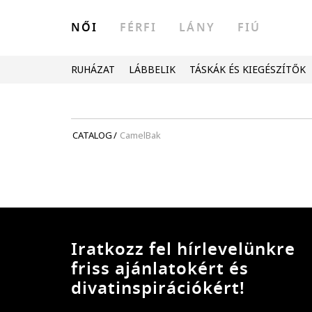
NŐI
FÉRFI
LÁNY
FIÚ
RUHÁZAT
LÁBBELIK
TÁSKÁK ÉS KIEGÉSZÍTŐK
CATALOG
/
CamelBak
Iratkozz fel hírlevelünkre
friss ajánlatokért és
divatinspirációkért!