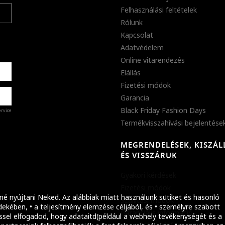
Felhasználási feltételek
Rólunk
Kapcsolat
Adatvédelem
Online vitarendezés
Elállás
Fizetési módok
Garancia
Black Friday Fashion Days
ervice
Termékvisszahívási bejelentése
MEGRENDELÉSEK, KISZÁL
%
ÉS VISSZÁRUK
abb
Gyakori kérdések
ket!
Fizetési módok
né nyújtani Neked. Az alábbiak miatt használunk sütiket és hasonló
Szállítási módok
ekében, • a teljesítmény elemzése céljából, és • személyre szabott
Garanciális információ
ssel elfogadod, hogy adataitd(például a webhely tevékenységét és a