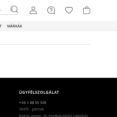
...
T
MÁRKÁK
ÜGYFÉLSZOLGÁLAT
+36 1 88 55 505
Hétfő - péntek
kivéve ünnep- és munkaszüneti napokon