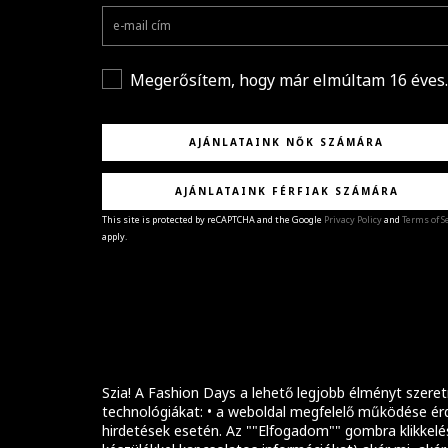
Megerősítem, hogy már elmúltam 16 éves.
AJÁNLATAINK NŐK SZÁMÁRA
AJÁNLATAINK FÉRFIAK SZÁMÁRA
This site is protected by reCAPTCHA and the Google
Privacy Policy
and
Terms of S
apply.
GRATULÁLUNK!
Sikeresen feliratkoztál hírlevelünkre a(z)
%email
címmel.
Alig várjuk, hogy elküldhessük neked márkáink legúj
kollekcióit, különleges ajánlatainkat és stílustippjein
Szia! A Fashion Days a lehető legjobb élményt szeret
technológiákat: • a weboldal megfelelő működése érd
hirdetések esetén. Az ""Elfogadom"" gombra klikkelé