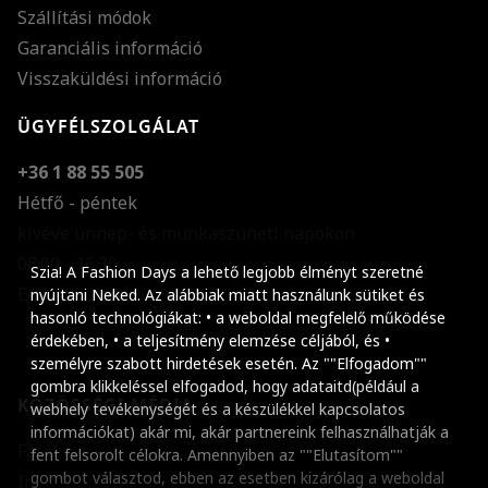
Szállítási módok
Garanciális információ
Visszaküldési információ
ÜGYFÉLSZOLGÁLAT
+36 1 88 55 505
Hétfő - péntek
kivéve ünnep- és munkaszüneti napokon
Szöveg méretének n
08:00 - 16:30
Szia! A Fashion Days a lehető legjobb élményt szeretné
E-mail küldése
Szöveg méretének c
nyújtani Neked. Az alábbiak miatt használunk sütiket és
hasonló technológiákat: • a weboldal megfelelő működése
Szóköz növelése
érdekében, • a teljesítmény elemzése céljából, és •
személyre szabott hirdetések esetén. Az ""Elfogadom""
Szóköz csökkentése
gombra klikkeléssel elfogadod, hogy adataitd(például a
KÖZÖSSÉGI MÉDIA
webhely tevékenységét és a készülékkel kapcsolatos
Sortávolság növelés
információkat) akár mi, akár partnereink felhasználhatják a
Facebook
fent felsorolt célokra. Amennyiben az ""Elutasítom""
Sortávolság csökken
gombot választod, ebben az esetben kizárólag a weboldal
Instagram