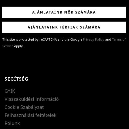
AJÁNLATAINK NŐK SZÁMÁRA
AJÁNLATAINK FÉRFIAK SZÁMÁRA
This site is protected by reCAPTCHA and the Google
Privacy Policy
and
Terms of
Service
apply.
GRATULÁLUNK!
Sikeresen feliratkoztál hírlevelünkre a(z)
%email%
címmel.
Alig várjuk, hogy elküldhessük neked márkáink legújabb kollekcióit,
SEGÍTSÉG
különleges ajánlatainkat és stílustippjeinket!
GYIK
Visszaküldési információ
Cookie Szabályzat
Felhasználási feltételek
Rólunk