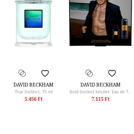
DAVID BECKHAM
DAVID BECKHAM
True Instinct, 75 ml
Bold Instinct készlet: Eau de Toilette 50 ml + dezodor 150 ml
5.456 Ft
7.115 Ft