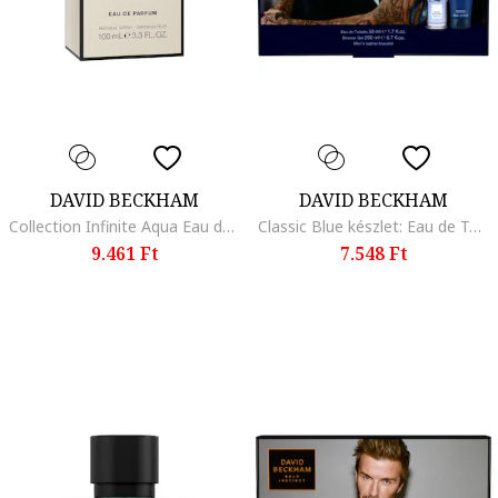
DAVID BECKHAM
DAVID BECKHAM
Collection Infinite Aqua Eau de Parfüm, 100 ml
Classic Blue készlet: Eau de Toilette 50 ml + tusfürdő 200 ml + bőr karkötő
9.461 Ft
7.548 Ft