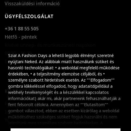
Visszaküldési információ
ÜGYFÉLSZOLGÁLAT
+36 1 88 55 505
Hétfő - péntek
kivéve ünnep- és munkaszüneti napokon
Szöveg méretének n
08:00 - 16:30
Szia! A Fashion Days a lehető legjobb élményt szeretné
E-mail küldése
Szöveg méretének c
nyújtani Neked. Az alábbiak miatt használunk sütiket és
hasonló technológiákat: • a weboldal megfelelő működése
Szóköz növelése
érdekében, • a teljesítmény elemzése céljából, és •
személyre szabott hirdetések esetén. Az ""Elfogadom""
Szóköz csökkentése
gombra klikkeléssel elfogadod, hogy adataitd(például a
KÖZÖSSÉGI MÉDIA
webhely tevékenységét és a készülékkel kapcsolatos
Sortávolság növelés
információkat) akár mi, akár partnereink felhasználhatják a
Facebook
fent felsorolt célokra. Amennyiben az ""Elutasítom""
Sortávolság csökken
gombot választod, ebben az esetben kizárólag a weboldal
Instagram
működéséhez szükséges sütiket fogjuk hazsnálni és nem
Színek invertálása
Youtube
jelenítünk meg szamélyre szabott hirdetéseket. A
beállításaidat bármikor módosíthatod, a ""Beállítások
Szürke színárnyalato