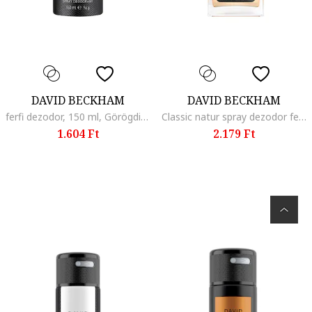
DAVID BECKHAM
DAVID BECKHAM
ferfi dezodor, 150 ml, Görögdinnye/Grapefruit/Rózsaszín bors
Classic natur spray dezodor ferfiaknak, 75 ml - 56878, Lime/Galbánum
1.604 Ft
2.179 Ft