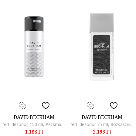
DAVID BECKHAM
DAVID BECKHAM
ferfi dezodor, 150 ml, Pézsma/Kasmír/Grapefruit/Rozmaring
ferfi dezodor 75 ml, Rózsaszín bors/Grapefruit/Görögdinnye
1.188 Ft
2.193 Ft