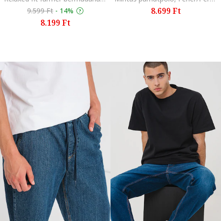
8.699 Ft
9.599 Ft
-
14%
8.199 Ft