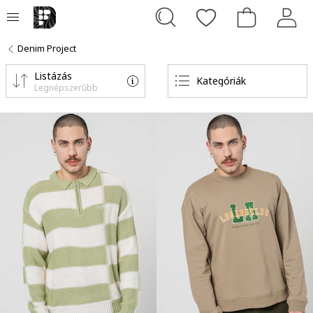
Denim Project
Listázás
Kategóriák
Legnépszerűbb