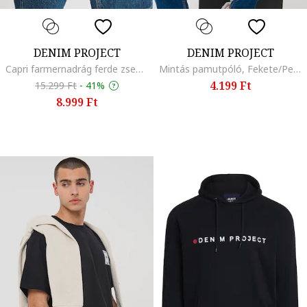
DENIM PROJECT
DENIM PROJECT
Capri farmernadrág ferde zsebekkel, Sötétkék
Mintás pamutpóló, Fekete/Perzsazöld
4.199 Ft
15.299 Ft
-
41%
8.999 Ft