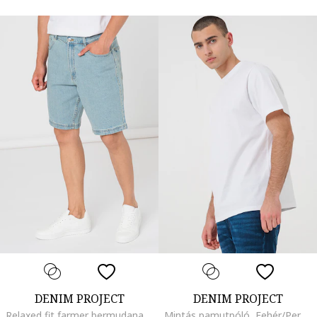
DENIM PROJECT
DENIM PROJECT
Relaxed fit farmer bermudanadrág, Világoskék
Mintás pamutpóló, Fehér/Perzsazöld