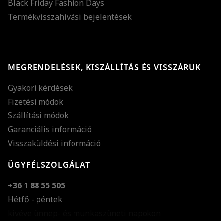
Black Friday Fashion Days
Termékvisszahívási bejelentések
MEGRENDELÉSEK, KISZÁLLÍTÁS ÉS VISSZÁRUK
Gyakori kérdések
Fizetési módok
Szállítási módok
Garanciális információ
Visszaküldési információ
ÜGYFÉLSZOLGÁLAT
+36 1 88 55 505
Hétfő - péntek
kivéve ünnep- és munkaszüneti napokon