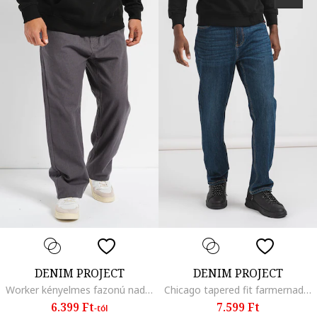
DENIM PROJECT
DENIM PROJECT
Worker kényelmes fazonú nadrág, Antracitszürke
Chicago tapered fit farmernadrág középmagas derékrésszel, Kék
6.399 Ft
7.599 Ft
-tól