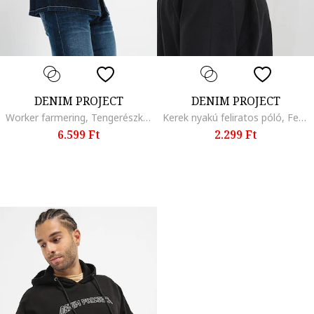
DENIM PROJECT
DENIM PROJECT
Worker farmering, Tengerészkék
Kerek nyakú feliratos póló, Fekete/Narancssárga
6.599 Ft
2.299 Ft