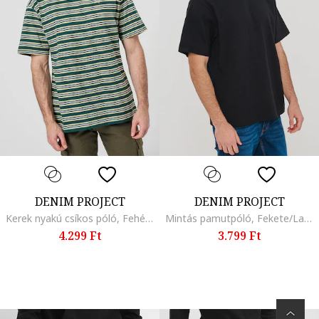
DENIM PROJECT
DENIM PROJECT
Kerek nyakú csíkos póló, Fehér/Halványsárga/Angolzöld
Mintás pamutpóló, Fekete/Lazacszín
4.299 Ft
3.799 Ft