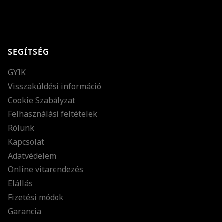
GRATULÁLUNK!
Sikeresen feliratkoztál hírlevelünkre a(z)
%email%
címmel.
Alig várjuk, hogy elküldhessük neked márkáink legújabb kollekcióit,
SEGÍTSÉG
különleges ajánlatainkat és stílustippjeinket!
GYIK
Visszaküldési információ
Cookie Szabályzat
Felhasználási feltételek
Rólunk
Kapcsolat
Adatvédelem
Online vitarendezés
Elállás
Fizetési módok
Garancia