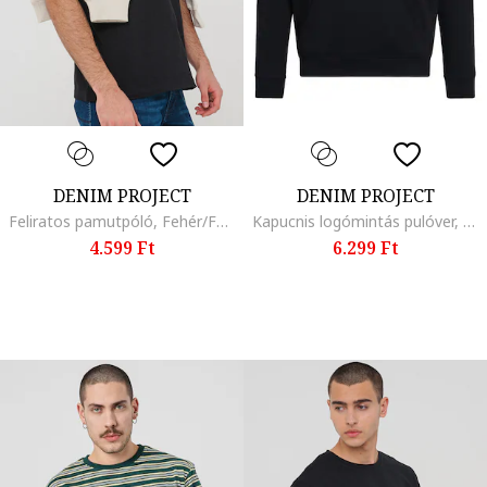
DENIM PROJECT
DENIM PROJECT
Feliratos pamutpóló, Fehér/Fekete
Kapucnis logómintás pulóver, Fekete
4.599 Ft
6.299 Ft