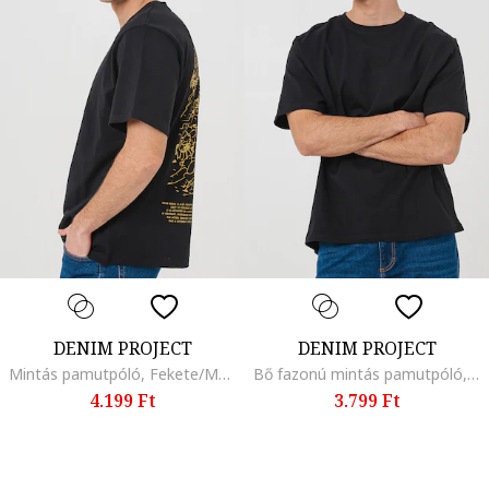
DENIM PROJECT
DENIM PROJECT
Mintás pamutpóló, Fekete/Mustársárga
Bő fazonú mintás pamutpóló, Fekete/Púderkék
4.199 Ft
3.799 Ft