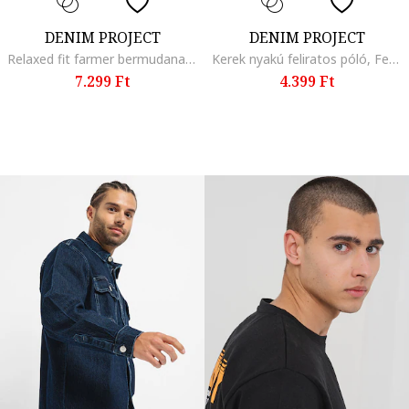
DENIM PROJECT
DENIM PROJECT
Relaxed fit farmer bermudanadrág, Sötétkék
Kerek nyakú feliratos póló, Fehér/Kék
7.299 Ft
4.399 Ft