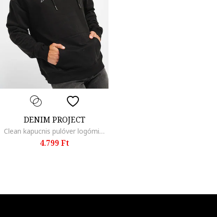
DENIM PROJECT
Clean kapucnis pulóver logómintával, Fekete
4.799 Ft