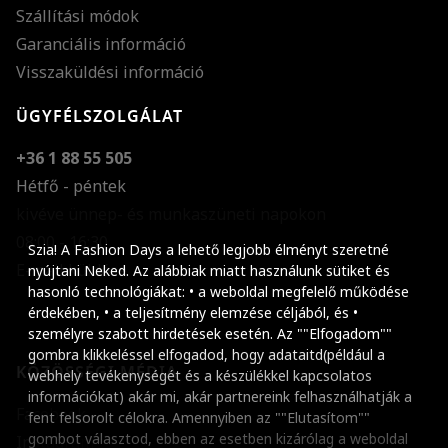
Szállítási módok
Garanciális információ
Visszaküldési információ
ÜGYFÉLSZOLGÁLAT
+36 1 88 55 505
Hétfő - péntek
kivéve ünnep- és munkaszüneti napokon
Szöveg méretének n
08:00 - 16:30
Szia! A Fashion Days a lehető legjobb élményt szeretné
E-mail küldése
Szöveg méretének c
nyújtani Neked. Az alábbiak miatt használunk sütiket és
hasonló technológiákat: • a weboldal megfelelő működése
Szóköz növelése
érdekében, • a teljesítmény elemzése céljából, és •
személyre szabott hirdetések esetén. Az ""Elfogadom""
Szóköz csökkentése
gombra klikkeléssel elfogadod, hogy adataitd(például a
KÖZÖSSÉGI MÉDIA
webhely tevékenységét és a készülékkel kapcsolatos
Sortávolság növelés
információkat) akár mi, akár partnereink felhasználhatják a
Facebook
fent felsorolt célokra. Amennyiben az ""Elutasítom""
Sortávolság csökken
gombot választod, ebben az esetben kizárólag a weboldal
Instagram