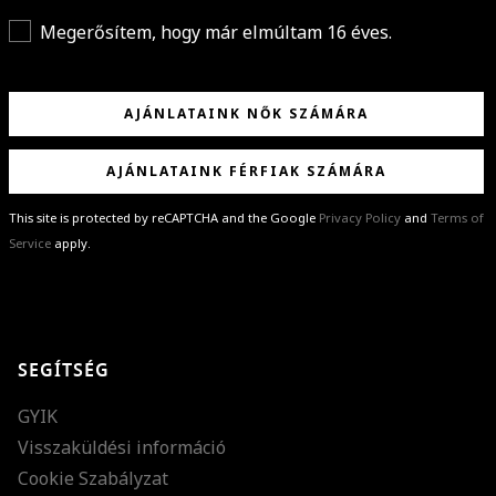
Megerősítem, hogy már elmúltam 16 éves.
AJÁNLATAINK NŐK SZÁMÁRA
AJÁNLATAINK FÉRFIAK SZÁMÁRA
This site is protected by reCAPTCHA and the Google
Privacy Policy
and
Terms of
Service
apply.
GRATULÁLUNK!
Sikeresen feliratkoztál hírlevelünkre a(z)
%email%
címmel.
Alig várjuk, hogy elküldhessük neked márkáink legújabb kollekcióit,
SEGÍTSÉG
különleges ajánlatainkat és stílustippjeinket!
GYIK
Visszaküldési információ
Cookie Szabályzat