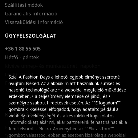
Szállítási módok
Garanciális információ
Visszaküldési információ
ÜGYFÉLSZOLGÁLAT
+36 1 88 55 505
Hétfő - péntek
kivéve ünnep- és munkaszüneti napokon
Szöveg méretének n
08:00 - 16:30
Szia! A Fashion Days a lehető legjobb élményt szeretné
E-mail küldése
Szöveg méretének c
nyújtani Neked. Az alábbiak miatt használunk sütiket és
hasonló technológiákat: • a weboldal megfelelő működése
Szóköz növelése
érdekében, • a teljesítmény elemzése céljából, és •
személyre szabott hirdetések esetén. Az ""Elfogadom""
Szóköz csökkentése
gombra klikkeléssel elfogadod, hogy adataitd(például a
KÖZÖSSÉGI MÉDIA
webhely tevékenységét és a készülékkel kapcsolatos
Sortávolság növelés
információkat) akár mi, akár partnereink felhasználhatják a
Facebook
fent felsorolt célokra. Amennyiben az ""Elutasítom""
Sortávolság csökken
gombot választod, ebben az esetben kizárólag a weboldal
Instagram