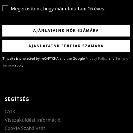
Megerősítem, hogy már elmúltam 16 éves.
AJÁNLATAINK NŐK SZÁMÁRA
AJÁNLATAINK FÉRFIAK SZÁMÁRA
This site is protected by reCAPTCHA and the Google
Privacy Policy
and
Terms of
Service
apply.
GRATULÁLUNK!
Sikeresen feliratkoztál hírlevelünkre a(z)
%email%
címmel.
Alig várjuk, hogy elküldhessük neked márkáink legújabb kollekcióit,
SEGÍTSÉG
különleges ajánlatainkat és stílustippjeinket!
GYIK
Visszaküldési információ
Cookie Szabályzat