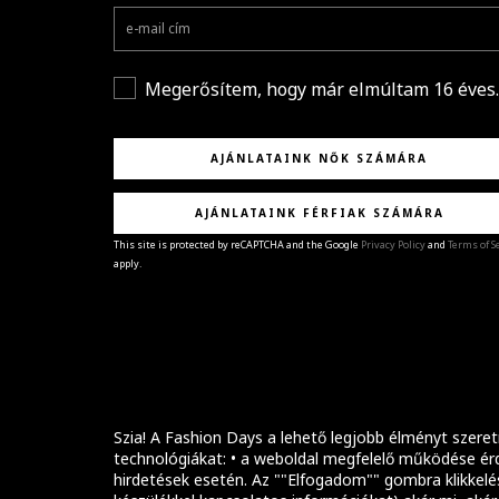
Megerősítem, hogy már elmúltam 16 éves.
AJÁNLATAINK NŐK SZÁMÁRA
AJÁNLATAINK FÉRFIAK SZÁMÁRA
This site is protected by reCAPTCHA and the Google
Privacy Policy
and
Terms of S
apply.
GRATULÁLUNK!
Sikeresen feliratkoztál hírlevelünkre a(z)
%email
címmel.
Alig várjuk, hogy elküldhessük neked márkáink legúj
kollekcióit, különleges ajánlatainkat és stílustippjein
Szia! A Fashion Days a lehető legjobb élményt szeret
technológiákat: • a weboldal megfelelő működése érd
hirdetések esetén. Az ""Elfogadom"" gombra klikkelé