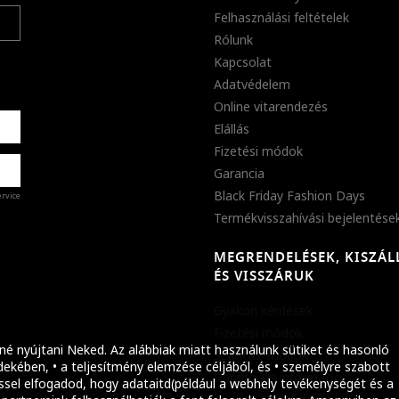
Felhasználási feltételek
Rólunk
Kapcsolat
Adatvédelem
Online vitarendezés
Elállás
Fizetési módok
Garancia
Black Friday Fashion Days
ervice
Termékvisszahívási bejelentése
MEGRENDELÉSEK, KISZÁL
%
ÉS VISSZÁRUK
abb
Gyakori kérdések
ket!
Fizetési módok
né nyújtani Neked. Az alábbiak miatt használunk sütiket és hasonló
Szállítási módok
ekében, • a teljesítmény elemzése céljából, és • személyre szabott
Garanciális információ
ssel elfogadod, hogy adataitd(például a webhely tevékenységét és a