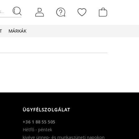
...
T
MÁRKÁK
ÜGYFÉLSZOLGÁLAT
+36 1 88 55 505
Hétfő - péntek
kivéve ünnep- és munkaszüneti napokon