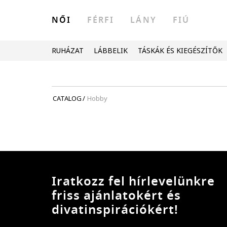
NŐI
FÉRFI
LÁNY
FIÚ
RUHÁZAT
LÁBBELIK
TÁSKÁK ÉS KIEGÉSZÍTŐK
CATALOG
/
Hobby
Iratkozz fel hírlevelünkre
friss ajánlatokért és
divatinspirációkért!