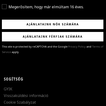
Megerősítem, hogy már elmúltam 16 éves.
AJÁNLATAINK NŐK SZÁMÁRA
AJÁNLATAINK FÉRFIAK SZÁMÁRA
This site is protected by reCAPTCHA and the Google
Privacy Policy
and
Terms of
Service
apply.
GRATULÁLUNK!
Sikeresen feliratkoztál hírlevelünkre a(z)
%email%
címmel.
Alig várjuk, hogy elküldhessük neked márkáink legújabb kollekcióit,
SEGÍTSÉG
különleges ajánlatainkat és stílustippjeinket!
GYIK
Visszaküldési információ
Cookie Szabályzat