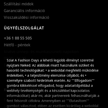
Szállítási módok
Garanciális információ
Visszaküldési információ
ÜGYFÉLSZOLGÁLAT
+36 1 88 55 505
Hétfő - péntek
kivéve ünnep- és munkaszüneti napokon
Szöveg méretének n
08:00 - 16:30
Szia! A Fashion Days a lehető legjobb élményt szeretné
E-mail küldése
Szöveg méretének c
nyújtani Neked. Az alábbiak miatt használunk sütiket és
hasonló technológiákat: • a weboldal megfelelő működése
Szóköz növelése
érdekében, • a teljesítmény elemzése céljából, és •
személyre szabott hirdetések esetén. Az ""Elfogadom""
Szóköz csökkentése
gombra klikkeléssel elfogadod, hogy adataitd(például a
KÖZÖSSÉGI MÉDIA
webhely tevékenységét és a készülékkel kapcsolatos
Sortávolság növelés
információkat) akár mi, akár partnereink felhasználhatják a
Facebook
fent felsorolt célokra. Amennyiben az ""Elutasítom""
Sortávolság csökken
gombot választod, ebben az esetben kizárólag a weboldal
Instagram