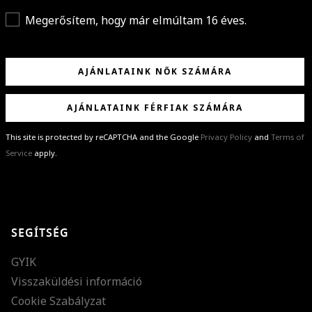
Megerősítem, hogy már elmúltam 16 éves.
AJÁNLATAINK NŐK SZÁMÁRA
AJÁNLATAINK FÉRFIAK SZÁMÁRA
This site is protected by reCAPTCHA and the Google
Privacy Policy
and
Terms of
Service
apply.
GRATULÁLUNK!
Sikeresen feliratkoztál hírlevelünkre a(z)
%email%
címmel.
Alig várjuk, hogy elküldhessük neked márkáink legújabb kollekcióit,
SEGÍTSÉG
különleges ajánlatainkat és stílustippjeinket!
GYIK
Visszaküldési információ
Cookie Szabályzat