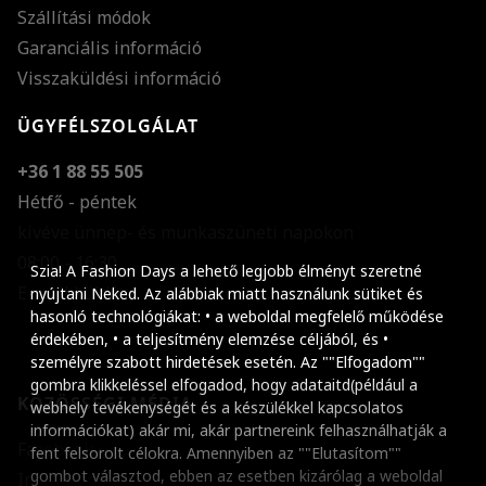
Szállítási módok
Garanciális információ
Visszaküldési információ
ÜGYFÉLSZOLGÁLAT
+36 1 88 55 505
Hétfő - péntek
kivéve ünnep- és munkaszüneti napokon
Szöveg méretének n
08:00 - 16:30
Szia! A Fashion Days a lehető legjobb élményt szeretné
E-mail küldése
Szöveg méretének c
nyújtani Neked. Az alábbiak miatt használunk sütiket és
hasonló technológiákat: • a weboldal megfelelő működése
Szóköz növelése
érdekében, • a teljesítmény elemzése céljából, és •
személyre szabott hirdetések esetén. Az ""Elfogadom""
Szóköz csökkentése
gombra klikkeléssel elfogadod, hogy adataitd(például a
KÖZÖSSÉGI MÉDIA
webhely tevékenységét és a készülékkel kapcsolatos
Sortávolság növelés
információkat) akár mi, akár partnereink felhasználhatják a
Facebook
fent felsorolt célokra. Amennyiben az ""Elutasítom""
Sortávolság csökken
gombot választod, ebben az esetben kizárólag a weboldal
Instagram