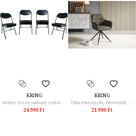
KRING
KRING
Anders összecsukható szék készlet, 4db, Fém alap, Fekete
Tilda étkezőszék, Fém/textil, Zöld
24.990 Ft
21.990 Ft