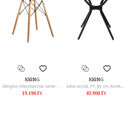
KRING
KRING
Ellington étkezőasztal, kerek üveglappal, 80x73 cm
Edna asztal, PP, 80 cm, kerek, fehér/fekete
19.190 Ft
43.900 Ft