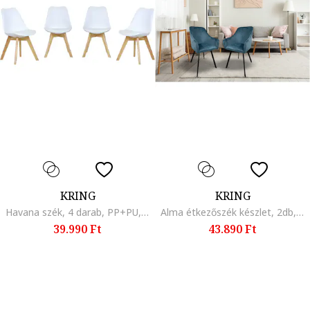
KRING
KRING
Havana szék, 4 darab, PP+PU, Fehér
Alma étkezőszék készlet, 2db, Fém alap, Kárpit
39.990 Ft
43.890 Ft