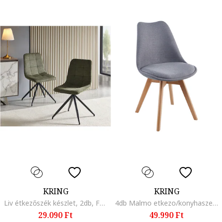
KRING
KRING
Liv étkezőszék készlet, 2db, Fém/Textil, Zöld
4db Malmo etkezo/konyhaszek szett, szovet karpitozas, fa labak, Szürke/Krémszín
29.090 Ft
49.990 Ft