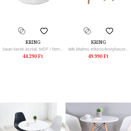
KRING
KRING
Swan kerek asztal, MDF / fem, 100x73 cm, Fehér/Tölgy
4db Malmo etkezo/konyhaszek szett, szovet karpitozas, fa labak, Fekete
44.290 Ft
49.990 Ft