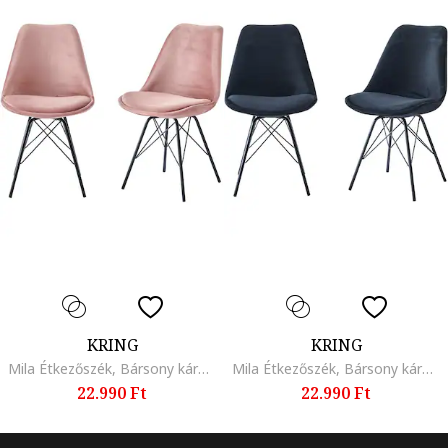
KRING
KRING
Mila Étkezőszék, Bársony kárpit, Fém lábak, 2 db, Barackszín
Mila Étkezőszék, Bársony kárpit, Fém lábak, 2 db, Fekete
22.990 Ft
22.990 Ft