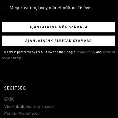
Megerősítem, hogy már elmúltam 16 éves.
AJÁNLATAINK NŐK SZÁMÁRA
AJÁNLATAINK FÉRFIAK SZÁMÁRA
This site is protected by reCAPTCHA and the Google
Privacy Policy
and
Terms of
Service
apply.
GRATULÁLUNK!
Sikeresen feliratkoztál hírlevelünkre a(z)
%email%
címmel.
Alig várjuk, hogy elküldhessük neked márkáink legújabb kollekcióit,
SEGÍTSÉG
különleges ajánlatainkat és stílustippjeinket!
GYIK
Visszaküldési információ
Cookie Szabályzat