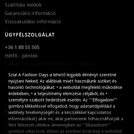
Szállítási módok
Garanciális információ
Visszaküldési információ
ÜGYFÉLSZOLGÁLAT
+36 1 88 55 505
Hétfő - péntek
kivéve ünnep- és munkaszüneti napokon
Szöveg méretének n
08:00 - 16:30
Szia! A Fashion Days a lehető legjobb élményt szeretné
E-mail küldése
Szöveg méretének c
nyújtani Neked. Az alábbiak miatt használunk sütiket és
hasonló technológiákat: • a weboldal megfelelő működése
Szóköz növelése
érdekében, • a teljesítmény elemzése céljából, és •
személyre szabott hirdetések esetén. Az ""Elfogadom""
Szóköz csökkentése
gombra klikkeléssel elfogadod, hogy adataitd(például a
KÖZÖSSÉGI MÉDIA
webhely tevékenységét és a készülékkel kapcsolatos
Sortávolság növelés
információkat) akár mi, akár partnereink felhasználhatják a
Facebook
fent felsorolt célokra. Amennyiben az ""Elutasítom""
Sortávolság csökken
gombot választod, ebben az esetben kizárólag a weboldal
Instagram