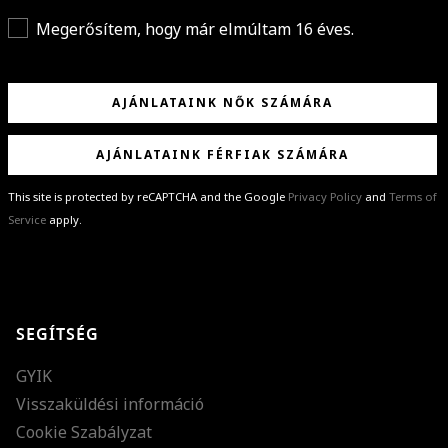
Megerősítem, hogy már elmúltam 16 éves.
AJÁNLATAINK NŐK SZÁMÁRA
AJÁNLATAINK FÉRFIAK SZÁMÁRA
This site is protected by reCAPTCHA and the Google
Privacy Policy
and
Terms of
Service
apply.
GRATULÁLUNK!
Sikeresen feliratkoztál hírlevelünkre a(z)
%email%
címmel.
Alig várjuk, hogy elküldhessük neked márkáink legújabb kollekcióit,
SEGÍTSÉG
különleges ajánlatainkat és stílustippjeinket!
GYIK
Visszaküldési információ
Cookie Szabályzat