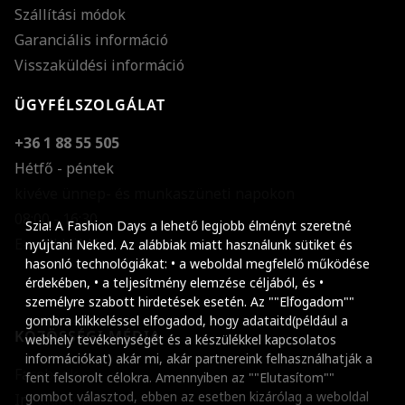
Szállítási módok
Garanciális információ
Visszaküldési információ
ÜGYFÉLSZOLGÁLAT
+36 1 88 55 505
Hétfő - péntek
kivéve ünnep- és munkaszüneti napokon
Szöveg méretének n
08:00 - 16:30
Szia! A Fashion Days a lehető legjobb élményt szeretné
E-mail küldése
Szöveg méretének c
nyújtani Neked. Az alábbiak miatt használunk sütiket és
hasonló technológiákat: • a weboldal megfelelő működése
Szóköz növelése
érdekében, • a teljesítmény elemzése céljából, és •
személyre szabott hirdetések esetén. Az ""Elfogadom""
Szóköz csökkentése
gombra klikkeléssel elfogadod, hogy adataitd(például a
KÖZÖSSÉGI MÉDIA
webhely tevékenységét és a készülékkel kapcsolatos
Sortávolság növelés
információkat) akár mi, akár partnereink felhasználhatják a
Facebook
fent felsorolt célokra. Amennyiben az ""Elutasítom""
Sortávolság csökken
gombot választod, ebben az esetben kizárólag a weboldal
Instagram