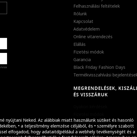
Felhasználási feltételek
Rólunk
Kapcsolat
Adatvédelem
Online vitarendezés
Elállás
Fizetési módok
Garancia
Black Friday Fashion Days
ervice
Termékvisszahívási bejelentése
MEGRENDELÉSEK, KISZÁL
%
ÉS VISSZÁRUK
abb
Gyakori kérdések
ket!
Fizetési módok
né nyújtani Neked. Az alábbiak miatt használunk sütiket és hasonló
Szállítási módok
ekében, • a teljesítmény elemzése céljából, és • személyre szabott
Garanciális információ
ssel elfogadod, hogy adataitd(például a webhely tevékenységét és a