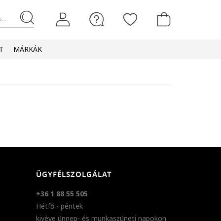
...
T
MÁRKÁK
ÜGYFÉLSZOLGÁLAT
+36 1 88 55 505
Hétfő - péntek
kivéve ünnep- és munkaszüneti napokon