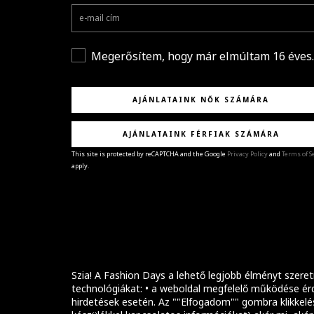
Megerősítem, hogy már elmúltam 16 éves.
AJÁNLATAINK NŐK SZÁMÁRA
AJÁNLATAINK FÉRFIAK SZÁMÁRA
This site is protected by reCAPTCHA and the Google
Privacy Policy
and
Terms of S
apply.
GRATULÁLUNK!
Sikeresen feliratkoztál hírlevelünkre a(z)
%email
címmel.
Alig várjuk, hogy elküldhessük neked márkáink legúj
kollekcióit, különleges ajánlatainkat és stílustippjein
Szia! A Fashion Days a lehető legjobb élményt szeret
technológiákat: • a weboldal megfelelő működése érd
hirdetések esetén. Az ""Elfogadom"" gombra klikkelé