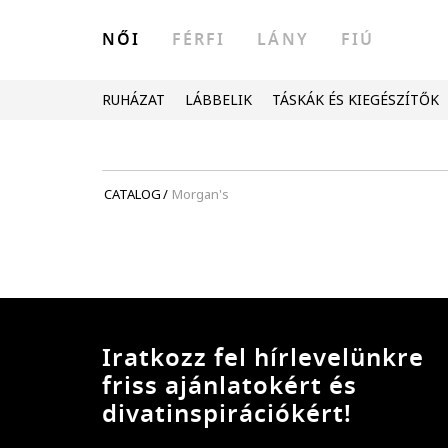
NŐI
FÉRFI
LÁNY
FIÚ
RUHÁZAT
LÁBBELIK
TÁSKÁK ÉS KIEGÉSZÍTŐK
CATALOG
/
Morgan's
Iratkozz fel hírlevelünkre
friss ajánlatokért és
divatinspirációkért!