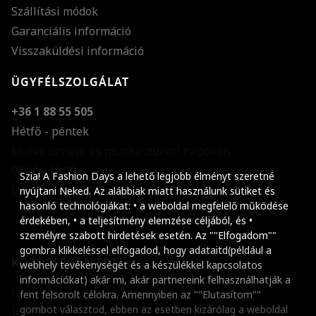
Szállítási módok
Garanciális információ
Visszaküldési információ
ÜGYFÉLSZOLGÁLAT
+36 1 88 55 505
Hétfő - péntek
kivéve ünnep- és munkaszüneti napokon
Szöveg méretének n
08:00 - 16:30
Szia! A Fashion Days a lehető legjobb élményt szeretné
E-mail küldése
Szöveg méretének c
nyújtani Neked. Az alábbiak miatt használunk sütiket és
hasonló technológiákat: • a weboldal megfelelő működése
Szóköz növelése
érdekében, • a teljesítmény elemzése céljából, és •
személyre szabott hirdetések esetén. Az ""Elfogadom""
Szóköz csökkentése
gombra klikkeléssel elfogadod, hogy adataitd(például a
KÖZÖSSÉGI MÉDIA
webhely tevékenységét és a készülékkel kapcsolatos
Sortávolság növelés
információkat) akár mi, akár partnereink felhasználhatják a
Facebook
fent felsorolt célokra. Amennyiben az ""Elutasítom""
Sortávolság csökken
gombot választod, ebben az esetben kizárólag a weboldal
Instagram