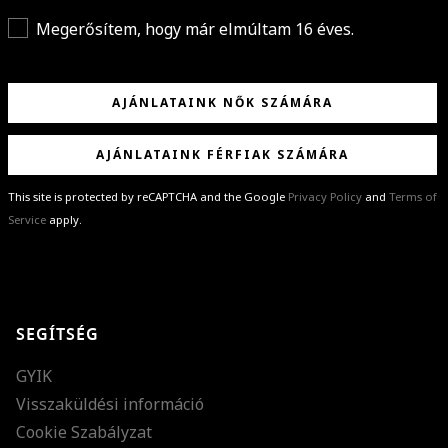
Megerősítem, hogy már elmúltam 16 éves.
AJÁNLATAINK NŐK SZÁMÁRA
AJÁNLATAINK FÉRFIAK SZÁMÁRA
This site is protected by reCAPTCHA and the Google
Privacy Policy
and
Terms of
Service
apply.
GRATULÁLUNK!
Sikeresen feliratkoztál hírlevelünkre a(z)
%email%
címmel.
Alig várjuk, hogy elküldhessük neked márkáink legújabb kollekcióit,
SEGÍTSÉG
különleges ajánlatainkat és stílustippjeinket!
GYIK
Visszaküldési információ
Cookie Szabályzat