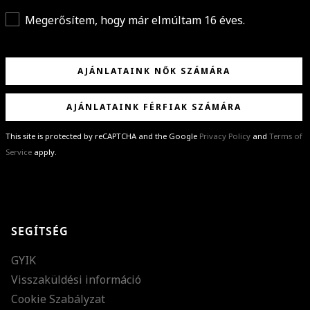
Megerősítem, hogy már elmúltam 16 éves.
AJÁNLATAINK NŐK SZÁMÁRA
AJÁNLATAINK FÉRFIAK SZÁMÁRA
This site is protected by reCAPTCHA and the Google
Privacy Policy
and
Terms of
Service
apply.
GRATULÁLUNK!
Sikeresen feliratkoztál hírlevelünkre a(z)
%email%
címmel.
Alig várjuk, hogy elküldhessük neked márkáink legújabb kollekcióit,
SEGÍTSÉG
különleges ajánlatainkat és stílustippjeinket!
GYIK
Visszaküldési információ
Cookie Szabályzat