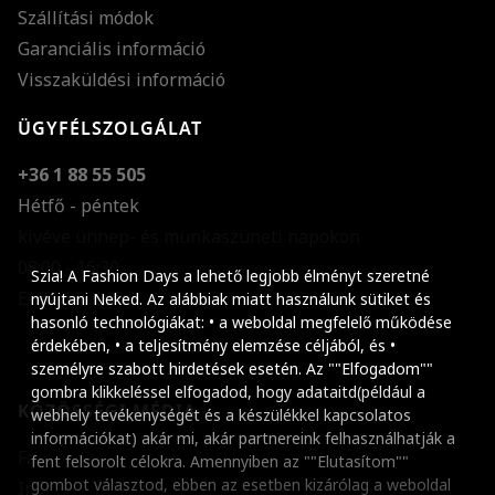
Szállítási módok
Garanciális információ
Visszaküldési információ
ÜGYFÉLSZOLGÁLAT
+36 1 88 55 505
Hétfő - péntek
kivéve ünnep- és munkaszüneti napokon
Szöveg méretének n
08:00 - 16:30
Szia! A Fashion Days a lehető legjobb élményt szeretné
E-mail küldése
Szöveg méretének c
nyújtani Neked. Az alábbiak miatt használunk sütiket és
hasonló technológiákat: • a weboldal megfelelő működése
Szóköz növelése
érdekében, • a teljesítmény elemzése céljából, és •
személyre szabott hirdetések esetén. Az ""Elfogadom""
Szóköz csökkentése
gombra klikkeléssel elfogadod, hogy adataitd(például a
KÖZÖSSÉGI MÉDIA
webhely tevékenységét és a készülékkel kapcsolatos
Sortávolság növelés
információkat) akár mi, akár partnereink felhasználhatják a
Facebook
fent felsorolt célokra. Amennyiben az ""Elutasítom""
Sortávolság csökken
gombot választod, ebben az esetben kizárólag a weboldal
Instagram