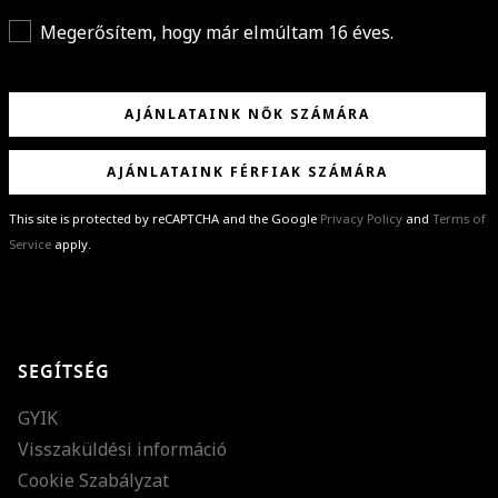
Megerősítem, hogy már elmúltam 16 éves.
AJÁNLATAINK NŐK SZÁMÁRA
AJÁNLATAINK FÉRFIAK SZÁMÁRA
This site is protected by reCAPTCHA and the Google
Privacy Policy
and
Terms of
Service
apply.
GRATULÁLUNK!
Sikeresen feliratkoztál hírlevelünkre a(z)
%email%
címmel.
Alig várjuk, hogy elküldhessük neked márkáink legújabb kollekcióit,
SEGÍTSÉG
különleges ajánlatainkat és stílustippjeinket!
GYIK
Visszaküldési információ
Cookie Szabályzat