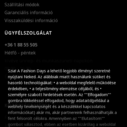
Szállítási módok
Garanciális információ
Visszaküldési információ
ÜGYFÉLSZOLGÁLAT
+36 1 88 55 505
Hétfő - péntek
kivéve ünnep- és munkaszüneti napokon
Szöveg méretének n
08:00 - 16:30
Szia! A Fashion Days a lehető legjobb élményt szeretné
E-mail küldése
Szöveg méretének c
nyújtani Neked. Az alábbiak miatt használunk sütiket és
hasonló technológiákat: • a weboldal megfelelő működése
Szóköz növelése
érdekében, • a teljesítmény elemzése céljából, és •
személyre szabott hirdetések esetén. Az ""Elfogadom""
Szóköz csökkentése
gombra klikkeléssel elfogadod, hogy adataitd(például a
KÖZÖSSÉGI MÉDIA
webhely tevékenységét és a készülékkel kapcsolatos
Sortávolság növelés
információkat) akár mi, akár partnereink felhasználhatják a
Facebook
fent felsorolt célokra. Amennyiben az ""Elutasítom""
Sortávolság csökken
gombot választod, ebben az esetben kizárólag a weboldal
Instagram