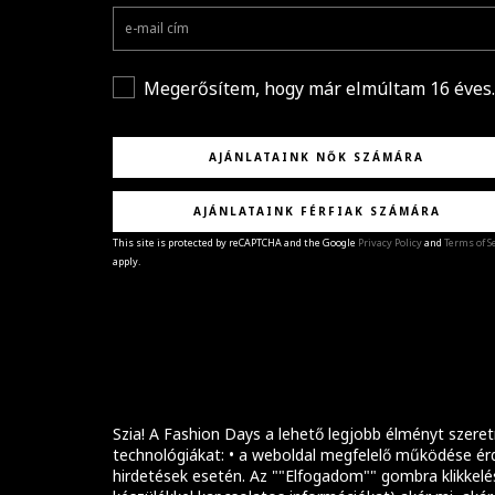
Megerősítem, hogy már elmúltam 16 éves.
AJÁNLATAINK NŐK SZÁMÁRA
AJÁNLATAINK FÉRFIAK SZÁMÁRA
This site is protected by reCAPTCHA and the Google
Privacy Policy
and
Terms of S
apply.
GRATULÁLUNK!
Sikeresen feliratkoztál hírlevelünkre a(z)
%email
címmel.
Alig várjuk, hogy elküldhessük neked márkáink legúj
kollekcióit, különleges ajánlatainkat és stílustippjein
Szia! A Fashion Days a lehető legjobb élményt szeret
technológiákat: • a weboldal megfelelő működése érd
hirdetések esetén. Az ""Elfogadom"" gombra klikkelé