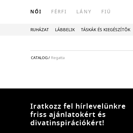
NŐI
FÉRFI
LÁNY
FIÚ
RUHÁZAT
LÁBBELIK
TÁSKÁK ÉS KIEGÉSZÍTŐK
CATALOG
/
Regatta
Iratkozz fel hírlevelünkre
friss ajánlatokért és
divatinspirációkért!