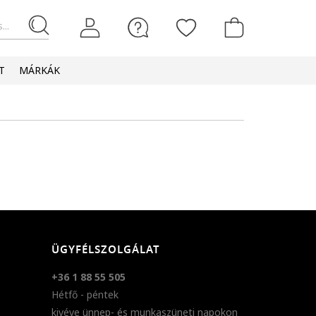
...
T
MÁRKÁK
ÜGYFÉLSZOLGÁLAT
+36 1 88 55 505
Hétfő - péntek
kivéve ünnep- és munkaszüneti napokon