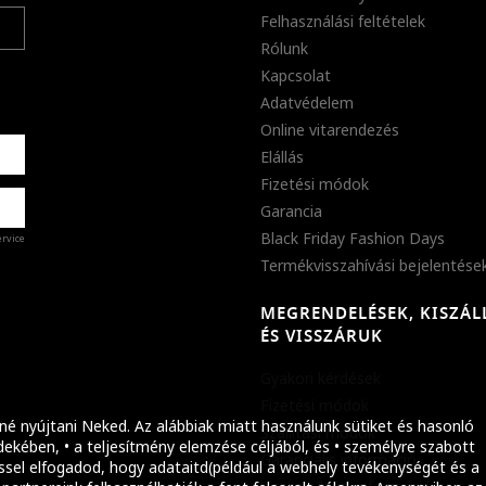
Felhasználási feltételek
Rólunk
Kapcsolat
Adatvédelem
Online vitarendezés
Elállás
Fizetési módok
Garancia
Black Friday Fashion Days
ervice
Termékvisszahívási bejelentése
MEGRENDELÉSEK, KISZÁL
%
ÉS VISSZÁRUK
abb
Gyakori kérdések
ket!
Fizetési módok
né nyújtani Neked. Az alábbiak miatt használunk sütiket és hasonló
Szállítási módok
ekében, • a teljesítmény elemzése céljából, és • személyre szabott
Garanciális információ
ssel elfogadod, hogy adataitd(például a webhely tevékenységét és a