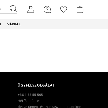
...
T
MÁRKÁK
ÜGYFÉLSZOLGÁLAT
+36 1 88 55 505
Hétfő - péntek
kivéve ünnep- és munkaszüneti napokon