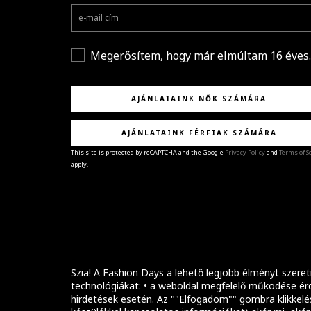
Megerősítem, hogy már elmúltam 16 éves.
AJÁNLATAINK NŐK SZÁMÁRA
AJÁNLATAINK FÉRFIAK SZÁMÁRA
This site is protected by reCAPTCHA and the Google
Privacy Policy
and
Terms of S
apply.
GRATULÁLUNK!
Sikeresen feliratkoztál hírlevelünkre a(z)
%email
címmel.
Alig várjuk, hogy elküldhessük neked márkáink legúj
kollekcióit, különleges ajánlatainkat és stílustippjein
Szia! A Fashion Days a lehető legjobb élményt szeret
technológiákat: • a weboldal megfelelő működése érd
hirdetések esetén. Az ""Elfogadom"" gombra klikkelé