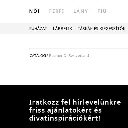
NŐI
FÉRFI
LÁNY
FIÚ
RUHÁZAT
LÁBBELIK
TÁSKÁK ÉS KIEGÉSZÍTŐK
CATALOG
/
Roamer Of Switzerland
Iratkozz fel hírlevelünkre
friss ajánlatokért és
divatinspirációkért!