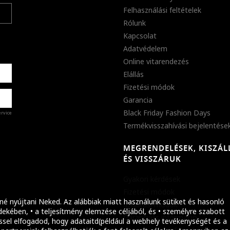
Felhasználási feltételek
Rólunk
Kapcsolat
Adatvédelem
Online vitarendezés
Elállás
Fizetési módok
Garancia
Black Friday Fashion Days
ervice
Termékvisszahívási bejelentése
MEGRENDELÉSEK, KISZÁL
%
ÉS VISSZÁRUK
abb
Gyakori kérdések
ket!
Fizetési módok
né nyújtani Neked. Az alábbiak miatt használunk sütiket és hasonló
Szállítási módok
ekében, • a teljesítmény elemzése céljából, és • személyre szabott
Garanciális információ
ssel elfogadod, hogy adataitd(például a webhely tevékenységét és a