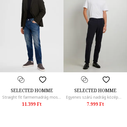
SELECTED HOMME
SELECTED HOMME
Straight fit farmernadrág mosott hatással, Kék
Egyenes szárú nadrág középmagas derékrésszel, Fekete
11.399 Ft
7.999 Ft