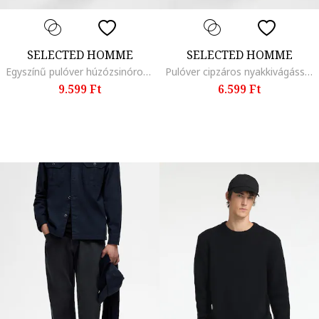
SELECTED HOMME
SELECTED HOMME
Egyszínű pulóver húzózsinóros kapucnival, Vízzöld
Pulóver cipzáros nyakkivágással, Indigókék
9.599 Ft
6.599 Ft