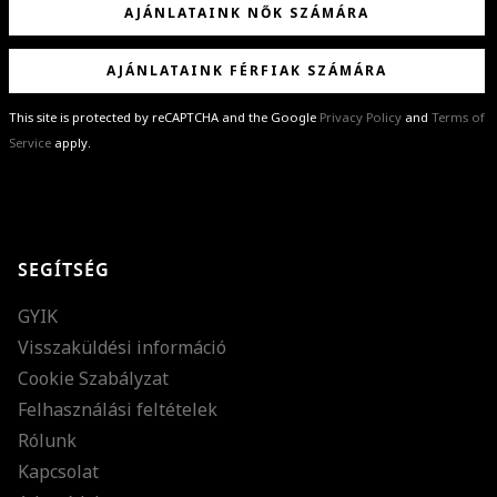
AJÁNLATAINK NŐK SZÁMÁRA
AJÁNLATAINK FÉRFIAK SZÁMÁRA
This site is protected by reCAPTCHA and the Google
Privacy Policy
and
Terms of
Service
apply.
GRATULÁLUNK!
Sikeresen feliratkoztál hírlevelünkre a(z)
%email%
címmel.
Alig várjuk, hogy elküldhessük neked márkáink legújabb kollekcióit,
SEGÍTSÉG
különleges ajánlatainkat és stílustippjeinket!
GYIK
Visszaküldési információ
Cookie Szabályzat
Felhasználási feltételek
Rólunk
Kapcsolat