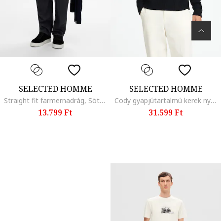
SELECTED HOMME
SELECTED HOMME
Straight fit farmernadrág, Sötétkék
Cody gyapjútartalmú kerek nyakú pulóver, Fekete
13.799 Ft
31.599 Ft