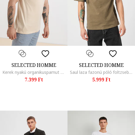
SELECTED HOMME
SELECTED HOMME
Kerek nyakú organikuspamut póló, Tevebarna
Saul laza fazonú póló foltzsebbel a mellrészen, Olívazöld
7.399 Ft
5.999 Ft