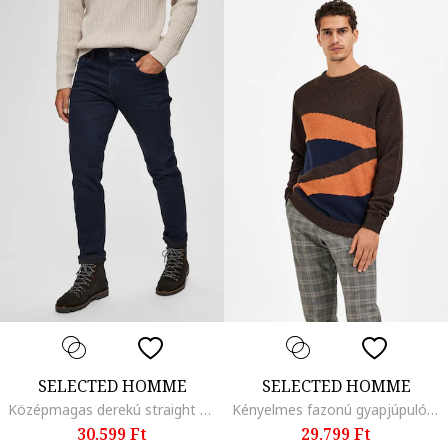
SELECTED HOMME
SELECTED HOMME
Középmagas derekú straight fit farmernadrág, Tengerészkék
Kényelmes fazonú gyapjúpulóver, Sötétbarna/Narancssárga
30.599 Ft
29.799 Ft