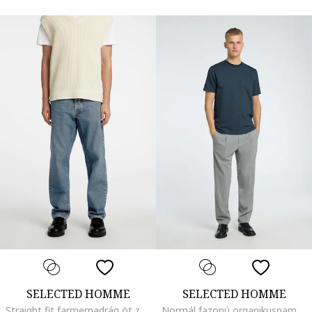
SELECTED HOMME
SELECTED HOMME
Straight fit farmernadrág öt zsebes dizájnnal, Púderkék
Normál fazonú organikuspamut tartalmú csíkos póló, Tengerészkék