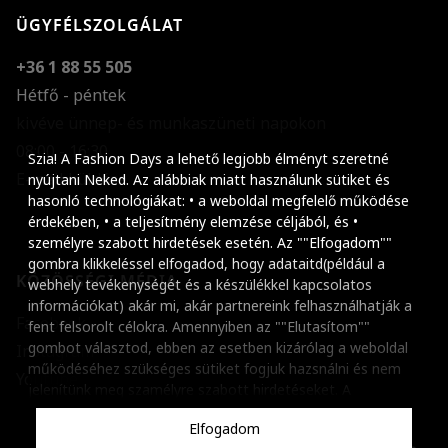
ÜGYFÉLSZOLGÁLAT
+36 1 88 55 505
Hétfő - péntek
kivéve ünnep- és munkaszüneti napokon
Szöveg méretének n
08:00 - 16:30
Szia! A Fashion Days a lehető legjobb élményt szeretné
E-mail küldése
Szöveg méretének c
nyújtani Neked. Az alábbiak miatt használunk sütiket és
hasonló technológiákat: • a weboldal megfelelő működése
Szóköz növelése
érdekében, • a teljesítmény elemzése céljából, és •
személyre szabott hirdetések esetén. Az ""Elfogadom""
Szóköz csökkentése
gombra klikkeléssel elfogadod, hogy adataitd(például a
KÖZÖSSÉGI MÉDIA
webhely tevékenységét és a készülékkel kapcsolatos
Sortávolság növelés
információkat) akár mi, akár partnereink felhasználhatják a
Facebook
fent felsorolt célokra. Amennyiben az ""Elutasítom""
Sortávolság csökken
gombot választod, ebben az esetben kizárólag a weboldal
Instagram
működéséhez szükséges sütiket fogjuk hazsnálni és nem
Színek invertálása
Youtube
jelenítünk meg szamélyre szabott hirdetéseket. A
beállításaidat bármikor módosíthatod, a ""Beállítások
Szürke színárnyalato
Elfogadom
kezelése"" gombra kattintva. Tudj meg többet
Cookie