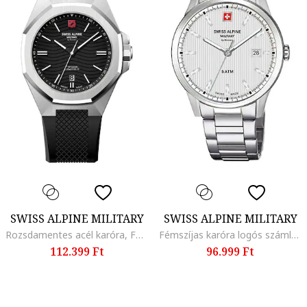
SWISS ALPINE MILITARY
SWISS ALPINE MILITARY
Rozsdamentes acél karóra, Fekete
Fémszíjas karóra logós számlappal, Ezüstszín
112.399 Ft
96.999 Ft