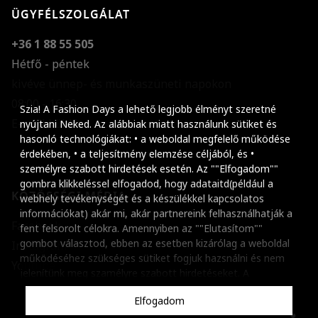
ÜGYFÉLSZOLGÁLAT
+36 1 88 55 505
Hétfő - péntek
kivéve ünnep- és munkaszüneti napokon
Szöveg méretének n
08:00 - 16:30
Szia! A Fashion Days a lehető legjobb élményt szeretné
E-mail küldése
Szöveg méretének c
nyújtani Neked. Az alábbiak miatt használunk sütiket és
hasonló technológiákat: • a weboldal megfelelő működése
Szóköz növelése
érdekében, • a teljesítmény elemzése céljából, és •
személyre szabott hirdetések esetén. Az ""Elfogadom""
Szóköz csökkentése
gombra klikkeléssel elfogadod, hogy adataitd(például a
KÖZÖSSÉGI MÉDIA
webhely tevékenységét és a készülékkel kapcsolatos
Sortávolság növelés
információkat) akár mi, akár partnereink felhasználhatják a
Facebook
fent felsorolt célokra. Amennyiben az ""Elutasítom""
Sortávolság csökken
gombot választod, ebben az esetben kizárólag a weboldal
Instagram
működéséhez szükséges sütiket fogjuk hazsnálni és nem
Színek invertálása
Youtube
jelenítünk meg szamélyre szabott hirdetéseket. A
beállításaidat bármikor módosíthatod, a ""Beállítások
Szürke színárnyalato
Elfogadom
kezelése"" gombra kattintva. Tudj meg többet
Cookie
Nagy kurzor
szabályzatunkról
.