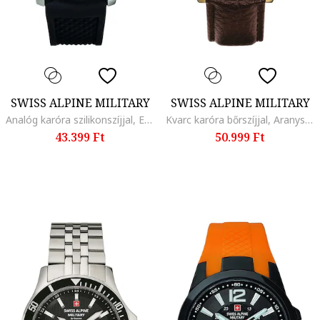
SWISS ALPINE MILITARY
SWISS ALPINE MILITARY
Analóg karóra szilikonszíjjal, Ezüstszín/Fekete
Kvarc karóra bőrszíjjal, Aranyszín/Konyakbarna
43.399 Ft
50.999 Ft