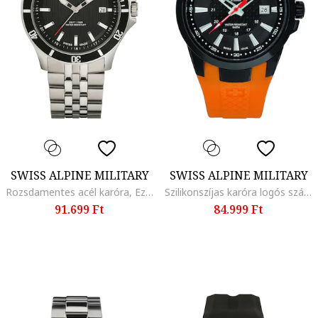
SWISS ALPINE MILITARY
SWISS ALPINE MILITARY
Rozsdamentes acél karóra, Ezüstszín
Szilikonszíjas karóra logós számlappal, Narancssárga
91.699 Ft
84.999 Ft