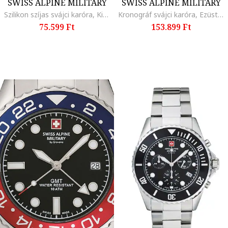
SWISS ALPINE MILITARY
SWISS ALPINE MILITARY
Szilikon szíjas svájci karóra, Királykék
Kronográf svájci karóra, Ezüstszín
75.599 Ft
153.899 Ft