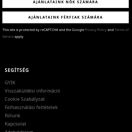
AJÁNLATAINK NŐK SZÁMÁRA
AJÁNLATAINK FÉRFIAK SZÁMÁRA
This site is protected by reCAPTCHA and the Google
Privacy Policy
and
Terms of
Service
apply.
GRATULÁLUNK!
Sikeresen feliratkoztál hírlevelünkre a(z)
%email%
címmel.
Alig várjuk, hogy elküldhessük neked márkáink legújabb kollekcióit,
SEGÍTSÉG
különleges ajánlatainkat és stílustippjeinket!
GYIK
Visszaküldési információ
Cookie Szabályzat
Felhasználási feltételek
Rólunk
Kapcsolat
Adatvédelem