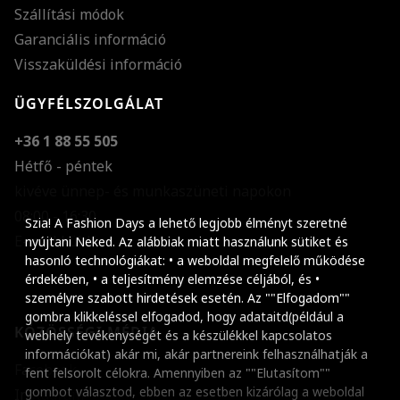
Szállítási módok
Garanciális információ
Visszaküldési információ
ÜGYFÉLSZOLGÁLAT
+36 1 88 55 505
Hétfő - péntek
kivéve ünnep- és munkaszüneti napokon
Szöveg méretének n
08:00 - 16:30
Szia! A Fashion Days a lehető legjobb élményt szeretné
E-mail küldése
Szöveg méretének c
nyújtani Neked. Az alábbiak miatt használunk sütiket és
hasonló technológiákat: • a weboldal megfelelő működése
Szóköz növelése
érdekében, • a teljesítmény elemzése céljából, és •
személyre szabott hirdetések esetén. Az ""Elfogadom""
Szóköz csökkentése
gombra klikkeléssel elfogadod, hogy adataitd(például a
KÖZÖSSÉGI MÉDIA
webhely tevékenységét és a készülékkel kapcsolatos
Sortávolság növelés
információkat) akár mi, akár partnereink felhasználhatják a
Facebook
fent felsorolt célokra. Amennyiben az ""Elutasítom""
Sortávolság csökken
gombot választod, ebben az esetben kizárólag a weboldal
Instagram