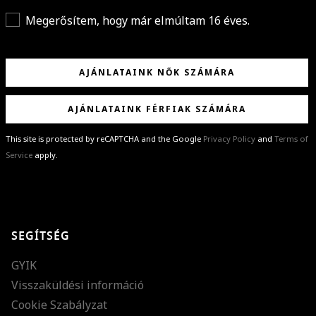
Megerősítem, hogy már elmúltam 16 éves.
AJÁNLATAINK NŐK SZÁMÁRA
AJÁNLATAINK FÉRFIAK SZÁMÁRA
This site is protected by reCAPTCHA and the Google
Privacy Policy
and
Terms of
Service
apply.
GRATULÁLUNK!
Sikeresen feliratkoztál hírlevelünkre a(z)
%email%
címmel.
Alig várjuk, hogy elküldhessük neked márkáink legújabb kollekcióit,
SEGÍTSÉG
különleges ajánlatainkat és stílustippjeinket!
GYIK
Visszaküldési információ
Cookie Szabályzat