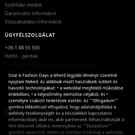
Szállítási módok
Garanciális információ
Visszaküldési információ
ÜGYFÉLSZOLGÁLAT
+36 1 88 55 505
Hétfő - péntek
kivéve ünnep- és munkaszüneti napokon
Szöveg méretének n
08:00 - 16:30
Szia! A Fashion Days a lehető legjobb élményt szeretné
E-mail küldése
Szöveg méretének c
nyújtani Neked. Az alábbiak miatt használunk sütiket és
hasonló technológiákat: • a weboldal megfelelő működése
Szóköz növelése
érdekében, • a teljesítmény elemzése céljából, és •
személyre szabott hirdetések esetén. Az ""Elfogadom""
Szóköz csökkentése
gombra klikkeléssel elfogadod, hogy adataitd(például a
KÖZÖSSÉGI MÉDIA
webhely tevékenységét és a készülékkel kapcsolatos
Sortávolság növelés
információkat) akár mi, akár partnereink felhasználhatják a
Facebook
fent felsorolt célokra. Amennyiben az ""Elutasítom""
Sortávolság csökken
gombot választod, ebben az esetben kizárólag a weboldal
Instagram