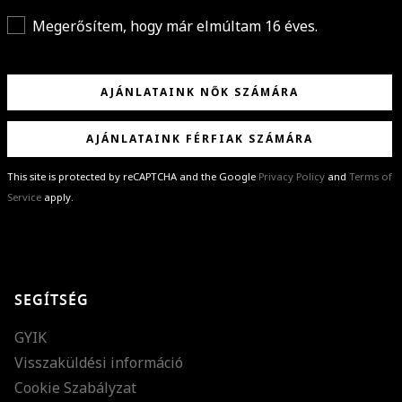
Megerősítem, hogy már elmúltam 16 éves.
AJÁNLATAINK NŐK SZÁMÁRA
AJÁNLATAINK FÉRFIAK SZÁMÁRA
This site is protected by reCAPTCHA and the Google
Privacy Policy
and
Terms of
Service
apply.
GRATULÁLUNK!
Sikeresen feliratkoztál hírlevelünkre a(z)
%email%
címmel.
Alig várjuk, hogy elküldhessük neked márkáink legújabb kollekcióit,
SEGÍTSÉG
különleges ajánlatainkat és stílustippjeinket!
GYIK
Visszaküldési információ
Cookie Szabályzat