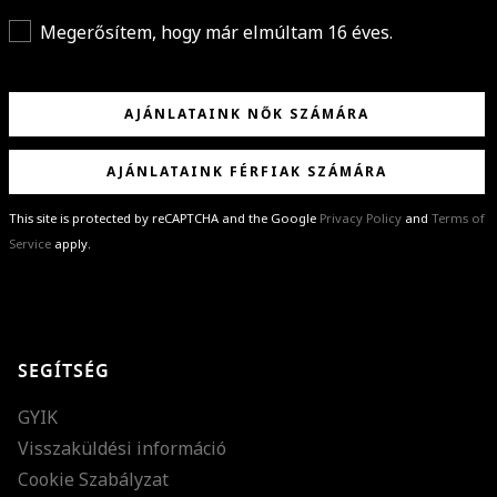
Megerősítem, hogy már elmúltam 16 éves.
AJÁNLATAINK NŐK SZÁMÁRA
AJÁNLATAINK FÉRFIAK SZÁMÁRA
This site is protected by reCAPTCHA and the Google
Privacy Policy
and
Terms of
Service
apply.
GRATULÁLUNK!
Sikeresen feliratkoztál hírlevelünkre a(z)
%email%
címmel.
Alig várjuk, hogy elküldhessük neked márkáink legújabb kollekcióit,
SEGÍTSÉG
különleges ajánlatainkat és stílustippjeinket!
GYIK
Visszaküldési információ
Cookie Szabályzat