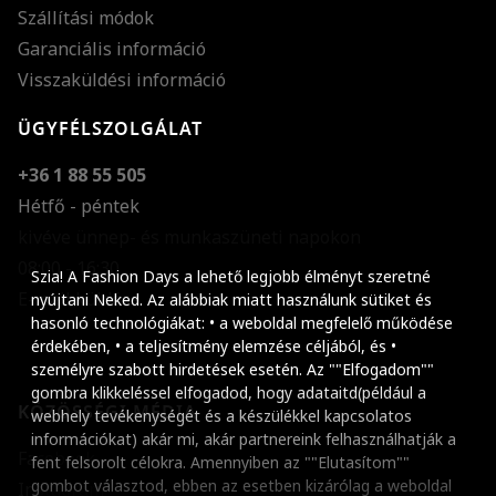
Szállítási módok
Garanciális információ
Visszaküldési információ
ÜGYFÉLSZOLGÁLAT
+36 1 88 55 505
Hétfő - péntek
kivéve ünnep- és munkaszüneti napokon
Szöveg méretének n
08:00 - 16:30
Szia! A Fashion Days a lehető legjobb élményt szeretné
E-mail küldése
Szöveg méretének c
nyújtani Neked. Az alábbiak miatt használunk sütiket és
hasonló technológiákat: • a weboldal megfelelő működése
Szóköz növelése
érdekében, • a teljesítmény elemzése céljából, és •
személyre szabott hirdetések esetén. Az ""Elfogadom""
Szóköz csökkentése
gombra klikkeléssel elfogadod, hogy adataitd(például a
KÖZÖSSÉGI MÉDIA
webhely tevékenységét és a készülékkel kapcsolatos
Sortávolság növelés
információkat) akár mi, akár partnereink felhasználhatják a
Facebook
fent felsorolt célokra. Amennyiben az ""Elutasítom""
Sortávolság csökken
gombot választod, ebben az esetben kizárólag a weboldal
Instagram