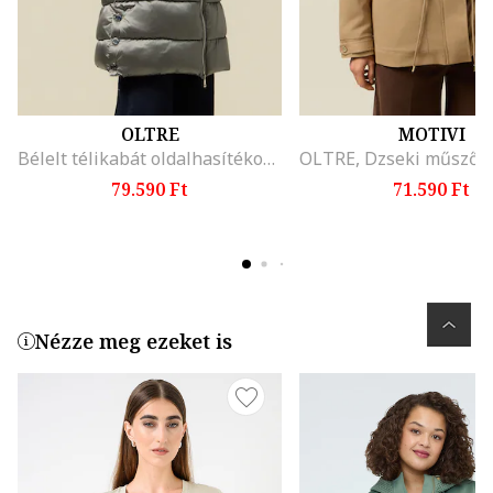
OLTRE
MOTIVI
Bélelt télikabát oldalhasítékokkal, Szürke
79.590 Ft
71.590 Ft
Nézze meg ezeket is