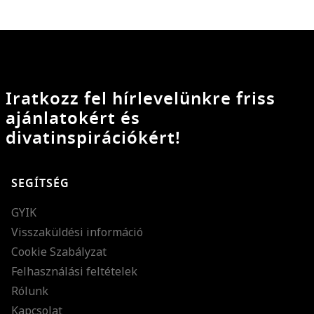
Iratkozz fel hírlevelünkre friss
ajánlatokért és
divatinspirációkért!
SEGÍTSÉG
GYIK
Visszaküldési információ
Cookie Szabályzat
Felhasználási feltételek
Rólunk
Kapcsolat