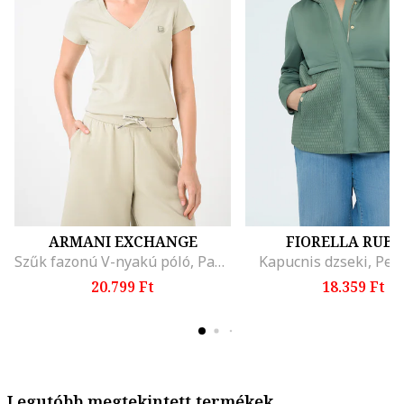
ARMANI EXCHANGE
FIORELLA RUBI
Szűk fazonú V-nyakú póló, Pasztellzöld
Kapucnis dzseki, Per
20.799 Ft
18.359 Ft
Legutóbb megtekintett termékek