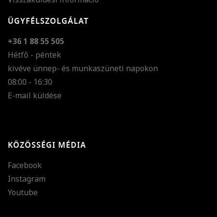
ÜGYFÉLSZOLGÁLAT
+36 1 88 55 505
Hétfő - péntek
kivéve ünnep- és munkaszüneti napokon
Szöveg méretének n
08:00 - 16:30
E-mail küldése
Szöveg méretének c
Szóköz növelése
Szóköz csökkentése
KÖZÖSSÉGI MÉDIA
Sortávolság növelés
Facebook
Sortávolság csökken
Instagram
Színek invertálása
Youtube
Szürke színárnyalato