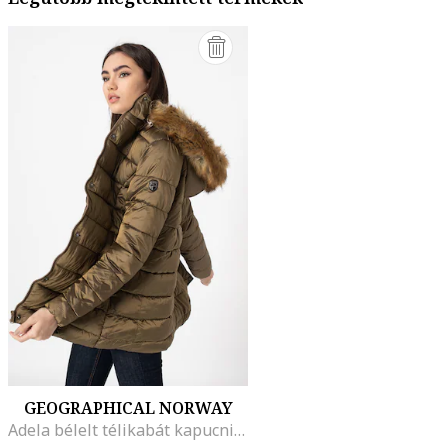
GEOGRAPHICAL NORWAY
Adela bélelt télikabát kapucnival, Spárgazöld