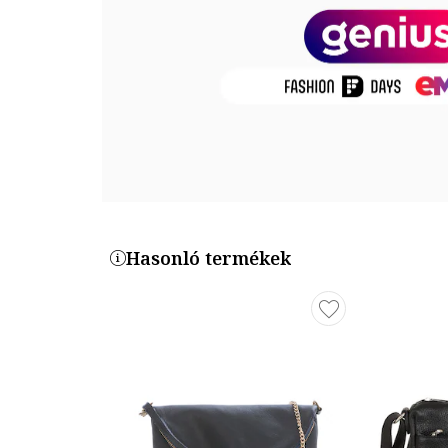
Külső anyag: marhabőr
Méret
Méret (cm): 22 x 18 x 2 cm
Pánt hossza: 100 cm (max)
Termékszám
WB158258-10
Hasonló termékek