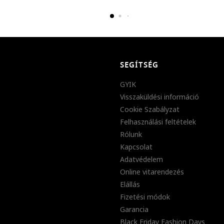
SEGÍTSÉG
GYIK
Visszaküldési információ
Cookie Szabályzat
Felhasználási feltételek
Rólunk
Kapcsolat
Adatvédelem
Online vitarendezés
Elállás
Fizetési módok
Garancia
Black Friday Fashion Days