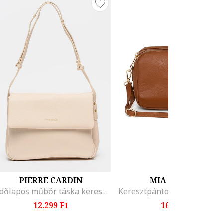
PIERRE CARDIN
MIA TOMAZZI
Fedőlapos műbőr táska keresztpánttal, Világosbézs
12.299 Ft
16.299 Ft