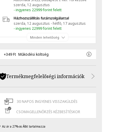
szerda, 12 augusztus
- ingyenes 22999 forint felett
Házhozszállítás futárszolgálattal
szerda, 12 augusztus - hétfő, 17 augusztus
- ingyenes 22999 forint felett
Minden lehetőség
+349 Ft
Működési költség
Termékmegfelelőségi információk
30 NAPOS INGYENES VISSZAKÜLDÉS
CSOMAGELLENŐRZÉS KÉZBESÍTÉSKOR
Az ár a 27%-os Áfát tartalmazza