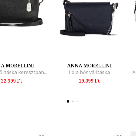
A MORELLINI
ANNA MORELLINI
Cipzáros bőrtáska keresztpánttal, Fekete
Lola bőr válltáska
A
22.399 Ft
19.099 Ft