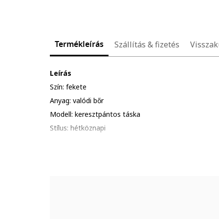
Termékleírás
Szállítás & fizetés
Visszak
Leírás
Szín: fekete
Anyag: valódi bőr
Modell: keresztpántos táska
Stílus: hétköznapi
Minta: egyszínű
Pántok: egy állítható
Zsebek: cipzáros belső zseb, cipzáros külső zsebek
Rekeszek: egy főrekesz
Zárószerkezet: cipzáros, mágnespatentos
Összetétel