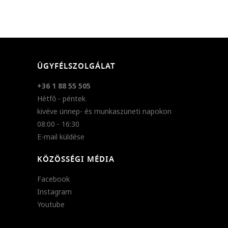
ÜGYFÉLSZOLGÁLAT
+36 1 88 55 505
Hétfő - péntek
kivéve ünnep- és munkaszüneti napokon
08:00 - 16:30
E-mail küldése
KÖZÖSSÉGI MÉDIA
Facebook
Instagram
Youtube