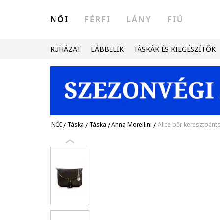
NŐI
FÉRFI
LÁNY
FIÚ
RUHÁZAT
LÁBBELIK
TÁSKÁK ÉS KIEGÉSZÍTŐK
NŐI
/
Táska
/
Táska
/
Anna Morellini
/
Alice bőr keresztpánto