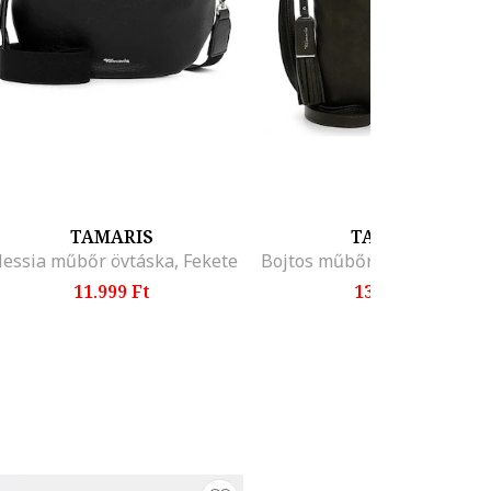
TAMARIS
TAMARIS
lessia műbőr övtáska, Fekete
11.999 Ft
13.399 Ft