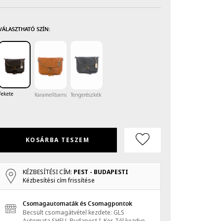
VÁLASZTHATÓ SZÍN:
Fekete
Karamellbarna
Tengerészkék
KOSÁRBA TESZEM
KÉZBESÍTÉSI CÍM:
PEST - BUDAPESTI
Kézbesítési cím frissítése
Csomagautomaták és Csomagpontok
Becsült csomagátvétel kezdete: GLS
Automata SHELL Budapest I. Ker.
Től kezdve