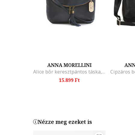
ANNA MORELLINI
ANN
Alice bőr keresztpántos táska, Tengerészkék
15.899 Ft
Nézze meg ezeket is