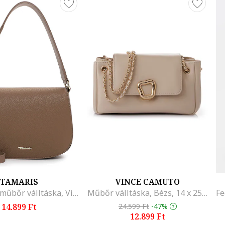
TAMARIS
VINCE CAMUTO
Fedőlapos műbőr válltáska, Világos tópbarna
Műbőr válltáska, Bézs, 14 x 25 x 9
14.899 Ft
24.599 Ft
-47%
12.899 Ft