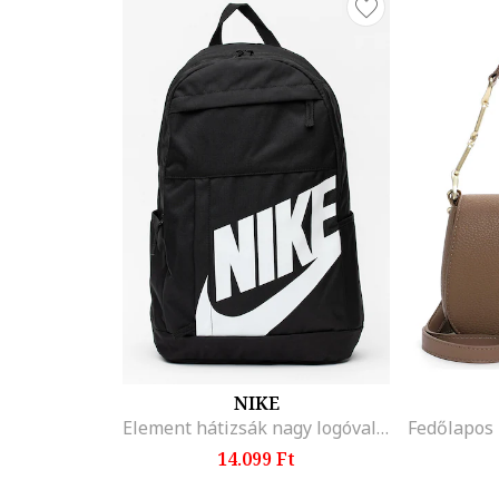
NIKE
Element hátizsák nagy logóval - 21 l, Fehér/Fekete
14.099 Ft