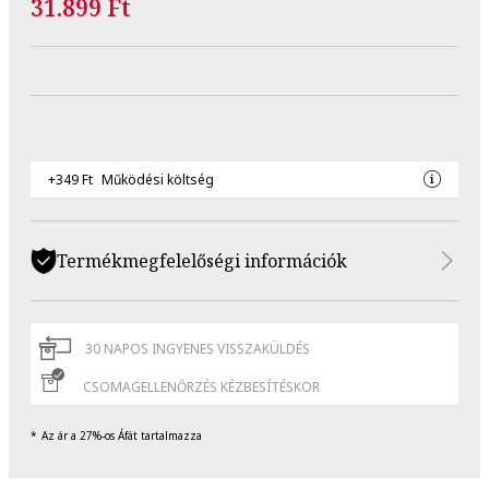
31.899 Ft
+349 Ft
Működési költség
Termékmegfelelőségi információk
30 NAPOS INGYENES VISSZAKÜLDÉS
CSOMAGELLENŐRZÉS KÉZBESÍTÉSKOR
Az ár a 27%-os Áfát tartalmazza