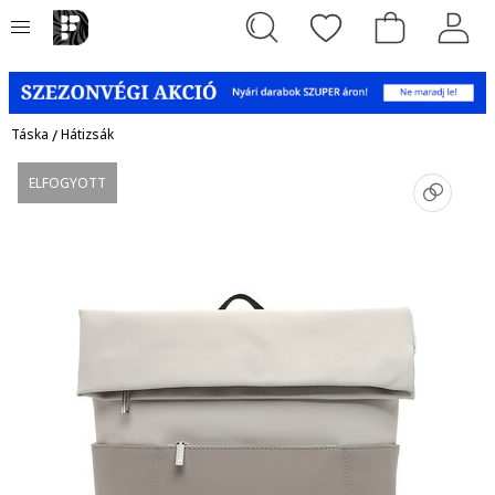
Táska
/
Hátizsák
ELFOGYOTT