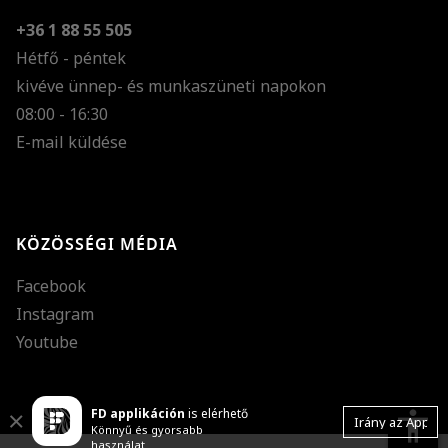
+36 1 88 55 505
Hétfő - péntek
kivéve ünnep- és munkaszüneti napokon
Szöveg méretének n
08:00 - 16:30
E-mail küldése
Szöveg méretének c
Szóköz növelése
Szóköz csökkentése
KÖZÖSSÉGI MÉDIA
Sortávolság növelés
Facebook
Sortávolság csökken
Instagram
Színek invertálása
Youtube
Szürke színárnyalato
FD applikáción
is elérhető
Nagy kurzor
accessibility
Close
Irány az App
Könnyű és gyorsabb
használat