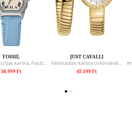
FOSSIL
JUST CAVALLI
Analóg bőrszíjas karóra, Pasztellkék
Kétmutatós karóra cirkóniával, Aranyszín
36.999 Ft
45.199 Ft