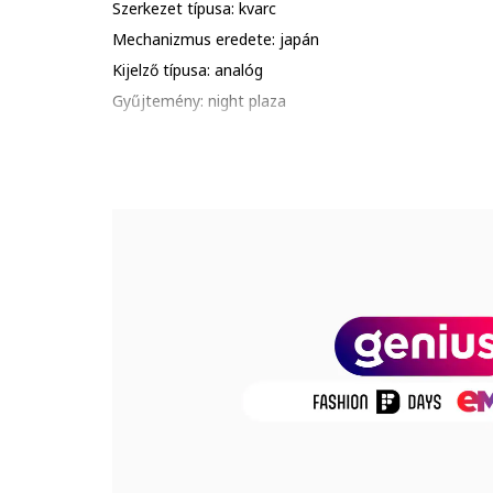
Szerkezet típusa: kvarc
Mechanizmus eredete: japán
Kijelző típusa: analóg
Gyűjtemény: night plaza
Stílus: hétköznapi
Funkciók: óra, perc, másodperc
Zárószerkezet: csatos
Vízálló: 3 atm
Csomagolás: a termék logóval ellátott csomagolásba
Részletek: logó a számlapon, kerüld a termék ütődésé
tedd ki túlzott hőhatásnak., ip bevonat, megerősítet
Mutató
Üveg anyaga: ásványi kristály
Számlap színe: fekete
Óraszámlap típusa: vonalak
Tok