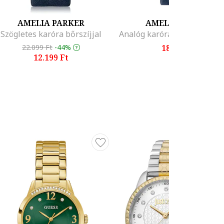
AMELIA PARKER
AMELIA PARKER
Szögletes karóra bőrszíjjal
22.099 Ft
-44%
18.599 Ft
12.199 Ft