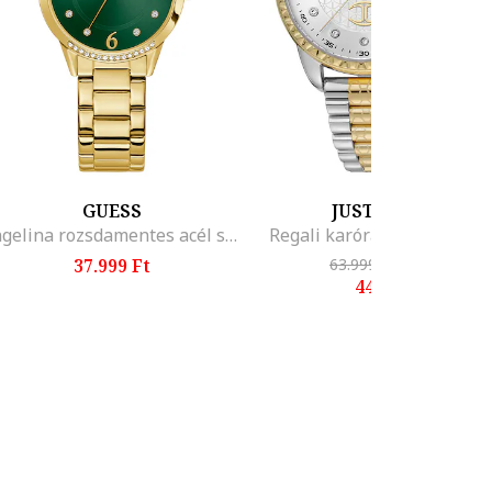
GUESS
JUST CAVALLI
Angelina rozsdamentes acél szíjas kerek karóra kristályos díszítéssel, Aranyszín
Regali karóra és karkötő s
37.999 Ft
63.999 Ft
-31%
44.099 Ft