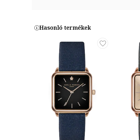
Tok alakja: szögletes
Tok anyaga: rozsdamentes acél, ötvözet
Tok színe: rózsaarany
Hasonló termékek
Tok mérete: 28 x 28
Szíj / Karkötő
Típus: szíj
Szíj/Karkötő anyaga: bőr
Szíj/karperec színe: fekete
Szíj/Karkötő Szélesség: 18 mm
Szíj/Karkötő hossza: 21 cm
Termékszám
AC7-S028R