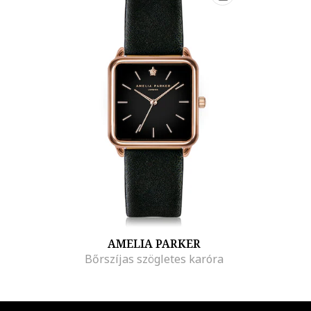
AMELIA PARKER
Bőrszíjas szögletes karóra