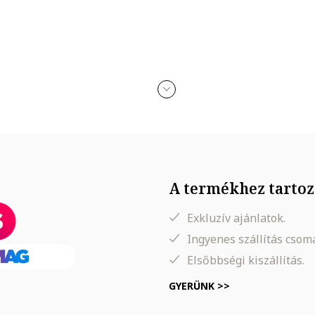
n érkezik
t, karcolódását; alkohollal, parfümmel, acetonnal, mosószerrel és ko
A termékhez tartoz
t bevonattal
Exkluzív ajánlatok.
Ingyenes szállítás cso
Elsőbbségi kiszállítás.
GYERÜNK >>