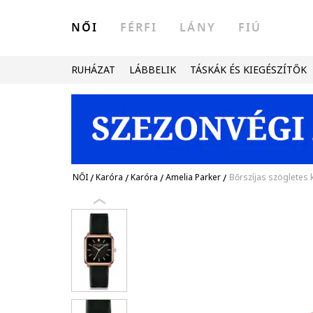
NŐI
FÉRFI
LÁNY
FIÚ
RUHÁZAT
LÁBBELIK
TÁSKÁK ÉS KIEGÉSZÍTŐK
NŐI
/
Karóra
/
Karóra
/
Amelia Parker
/
Bőrszíjas szögletes 