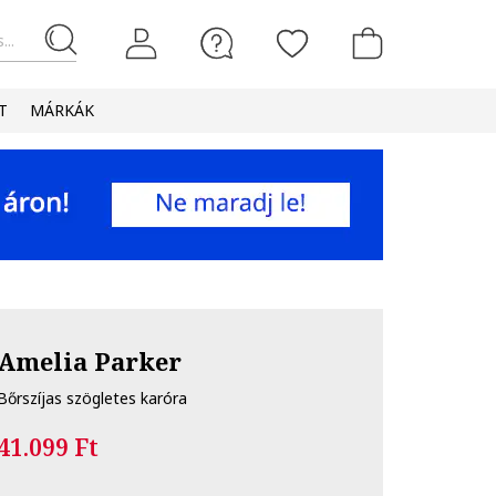
...
T
MÁRKÁK
Amelia Parker
Bőrszíjas szögletes karóra
41.099 Ft