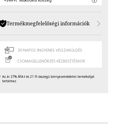
+349 Ft
Működési költség
Termékmegfelelőségi információk
30 NAPOS INGYENES VISSZAKÜLDÉS
CSOMAGELLENŐRZÉS KÉZBESÍTÉSKOR
Az ár 27% ÁFA-t és 21 Ft összegű környezetvédelmi termékdíjat
tartalmaz.