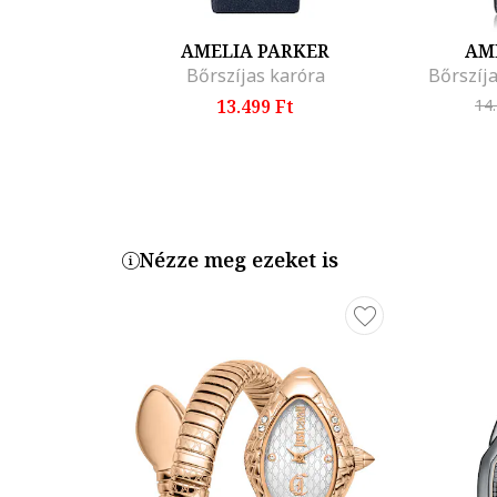
AMELIA PARKER
AM
Bőrszíjas karóra
Bőrszíja
13.499 Ft
14
Nézze meg ezeket is