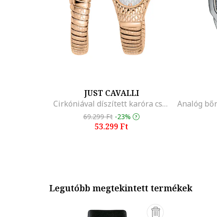
JUST CAVALLI
Cirkóniával díszített karóra csuklóra tekerhető szíjjal, Rózsaarany
69.299 Ft
-23%
53.299 Ft
Legutóbb megtekintett termékek