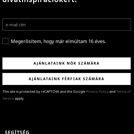
Megerősítem, hogy már elmúltam 16 éves.
AJÁNLATAINK NŐK SZÁMÁRA
AJÁNLATAINK FÉRFIAK SZÁMÁRA
This site is protected by reCAPTCHA and the Google
Privacy Policy
and
Terms of
Service
apply.
GRATULÁLUNK!
Sikeresen feliratkoztál hírlevelünkre a(z)
%email%
címmel.
Alig várjuk, hogy elküldhessük neked márkáink legújabb kollekcióit,
SEGÍTSÉG
különleges ajánlatainkat és stílustippjeinket!