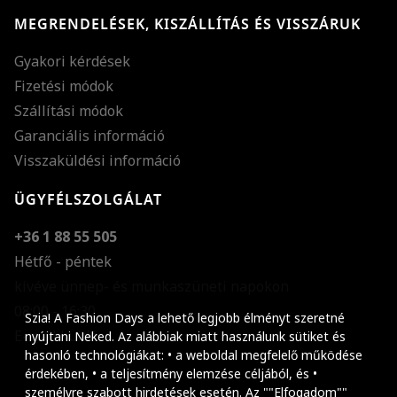
MEGRENDELÉSEK, KISZÁLLÍTÁS ÉS VISSZÁRUK
Gyakori kérdések
Fizetési módok
Szállítási módok
Garanciális információ
Visszaküldési információ
ÜGYFÉLSZOLGÁLAT
+36 1 88 55 505
Hétfő - péntek
kivéve ünnep- és munkaszüneti napokon
Szöveg méretének n
08:00 - 16:30
Szia! A Fashion Days a lehető legjobb élményt szeretné
E-mail küldése
Szöveg méretének c
nyújtani Neked. Az alábbiak miatt használunk sütiket és
hasonló technológiákat: • a weboldal megfelelő működése
Szóköz növelése
érdekében, • a teljesítmény elemzése céljából, és •
személyre szabott hirdetések esetén. Az ""Elfogadom""