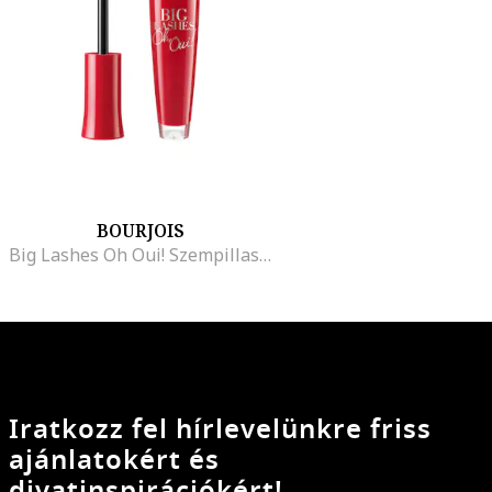
BOURJOIS
Big Lashes Oh Oui! Szempillaspirál, Fekete, 7 ml
Iratkozz fel hírlevelünkre friss
ajánlatokért és
divatinspirációkért!