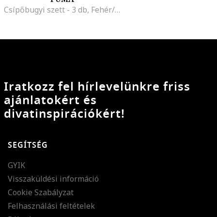
Csípőbugyi szett - 3 db, Fehér/Fekete/Melange világosszürke
Iratkozz fel hírlevelünkre friss
ajánlatokért és
divatinspirációkért!
SEGÍTSÉG
GYIK
Visszaküldési információ
Cookie Szabályzat
Felhasználási feltételek