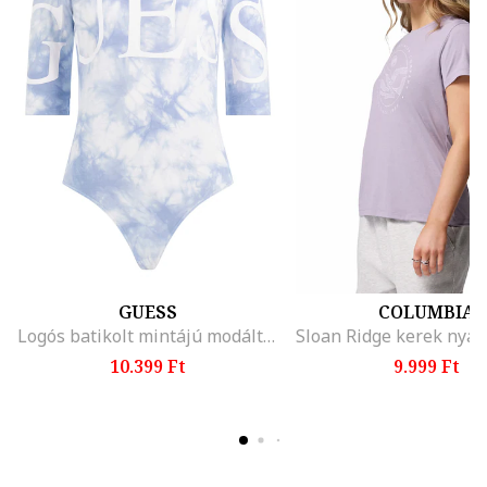
GUESS
COLUMBIA
Logós batikolt mintájú modáltartalmú body
10.399 Ft
9.999 Ft