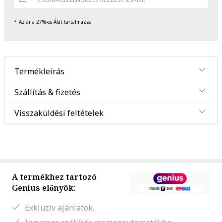
Az ár a 27%-os Áfát tartalmazza
Termékleírás
Szállítás & fizetés
Visszaküldési feltételek
A termékhez tartozó
Genius előnyök:
Exkluzív ajánlatok.