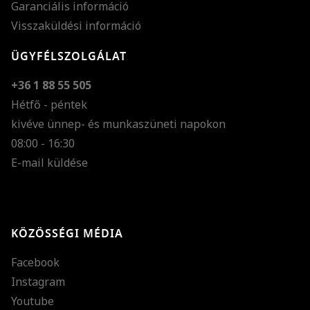
Garanciális információ
Visszaküldési információ
ÜGYFÉLSZOLGÁLAT
+36 1 88 55 505
Hétfő - péntek
kivéve ünnep- és munkaszüneti napokon
Szöveg méretének n
08:00 - 16:30
E-mail küldése
Szöveg méretének c
Szóköz növelése
Szóköz csökkentése
KÖZÖSSÉGI MÉDIA
Sortávolság növelés
Facebook
Sortávolság csökken
Instagram
Színek invertálása
Youtube