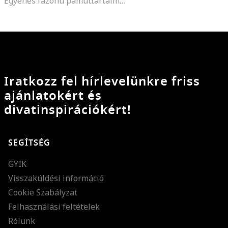
Egyenes fazonú pamuttartalmú ruha, Piros
Iratkozz fel hírlevelünkre friss
ajánlatokért és
divatinspirációkért!
SEGÍTSÉG
GYIK
Visszaküldési információ
Cookie Szabályzat
Felhasználási feltételek
Rólunk