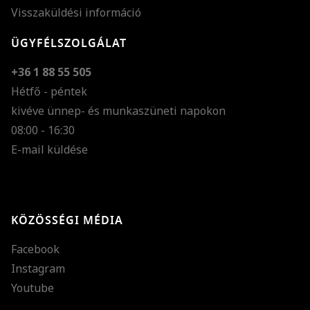
Visszaküldési információ
ÜGYFÉLSZOLGÁLAT
+36 1 88 55 505
Hétfő - péntek
kivéve ünnep- és munkaszüneti napokon
Szöveg méretének n
08:00 - 16:30
E-mail küldése
Szöveg méretének c
Szóköz növelése
Szóköz csökkentése
KÖZÖSSÉGI MÉDIA
Sortávolság növelés
Facebook
Sortávolság csökken
Instagram
Színek invertálása
Youtube