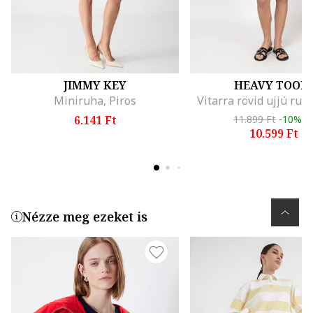
JIMMY KEY
HEAVY TOOL
Miniruha, Piros
Vitarra rövid ujjú ruha
6.141 Ft
11.899 Ft
-10%
10.599 Ft
Nézze meg ezeket is