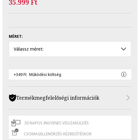
35.999 Ft
MÉRET:
Válassz méret:
+349 Ft
Működési költség
Termékmegfelelőségi információk
30 NAPOS INGYENES VISSZAKÜLDÉS
CSOMAGELLENŐRZÉS KÉZBESÍTÉSKOR