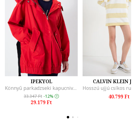
IPEKYOL
CALVIN KLEIN J
Könnyű parkadzseki kapucnival, Piros
33.347 Ft
-12%
40.799 Ft
29.179 Ft