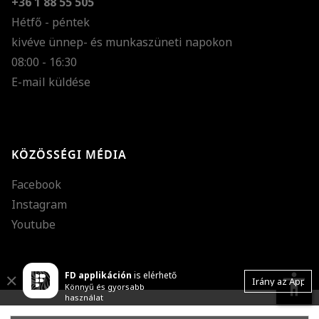
+36 1 88 55 505
Hétfő - péntek
kivéve ünnep- és munkaszüneti napokon
Szöveg méretének n
08:00 - 16:30
E-mail küldése
Szöveg méretének c
Szóköz növelése
Szóköz csökkentése
KÖZÖSSÉGI MÉDIA
Sortávolság növelés
Facebook
Sortávolság csökken
Instagram
Színek invertálása
Youtube
Szürke színárnyalato
FD applikáción
is elérhető
Nagy kurzor
accessibility
Close
Irány az App
Könnyű és gyorsabb
használat
Linkek aláhúzása
Copyright © 2001-2026 Dante International SA, Adószám: