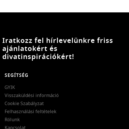
Iratkozz fel hírlevelünkre friss
ajánlatokért és
divatinspirációkért!
SEGÍTSÉG
GYIK
Visszaküldési információ
Cookie Szabályzat
Felhasználási feltételek
Rólunk
Kapcsolat