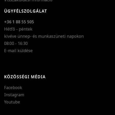
ÜGYFÉLSZOLGÁLAT
+36 1 88 55 505
Hétfő - péntek
kivéve ünnep- és munkaszüneti napokon
Szöveg méretének n
08:00 - 16:30
E-mail küldése
Szöveg méretének c
Szóköz növelése
Szóköz csökkentése
KÖZÖSSÉGI MÉDIA
Sortávolság növelés
Facebook
Sortávolság csökken
Instagram
Színek invertálása
Youtube
Szürke színárnyalato