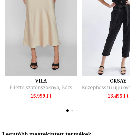
VILA
ORSAY
Ellette szaténszoknya, Bézs
15.999 Ft
13.495 Ft
Legutóbb megtekintett termékek