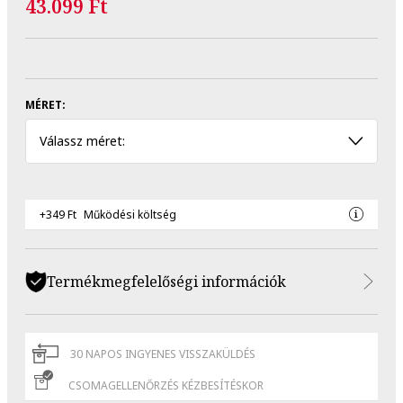
43.099 Ft
MÉRET:
Válassz méret:
+349 Ft
Működési költség
Termékmegfelelőségi információk
30 NAPOS INGYENES VISSZAKÜLDÉS
CSOMAGELLENŐRZÉS KÉZBESÍTÉSKOR