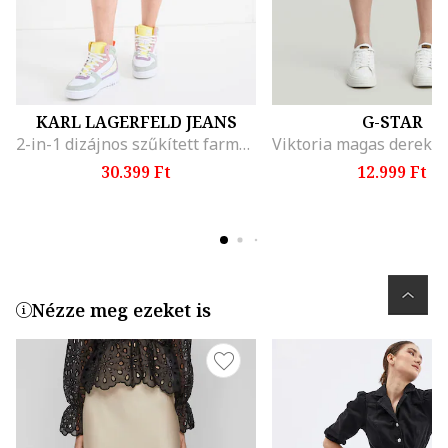
KARL LAGERFELD JEANS
G-STAR
2-in-1 dizájnos szűkített farmer miniszoknya, Kék
30.399 Ft
12.999 Ft
Nézze meg ezeket is