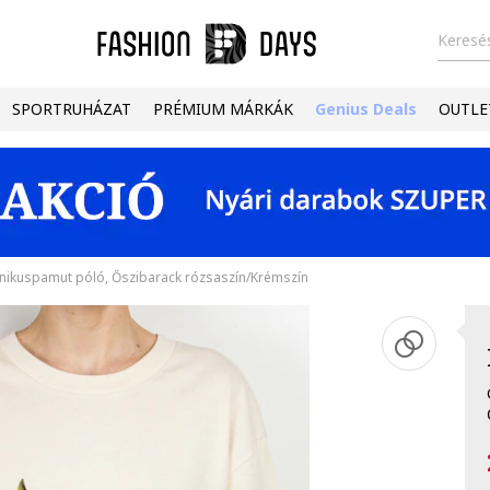
Keresés
SPORTRUHÁZAT
PRÉMIUM MÁRKÁK
Genius Deals
OUTLE
ikuspamut póló, Őszibarack rózsaszín/Krémszín