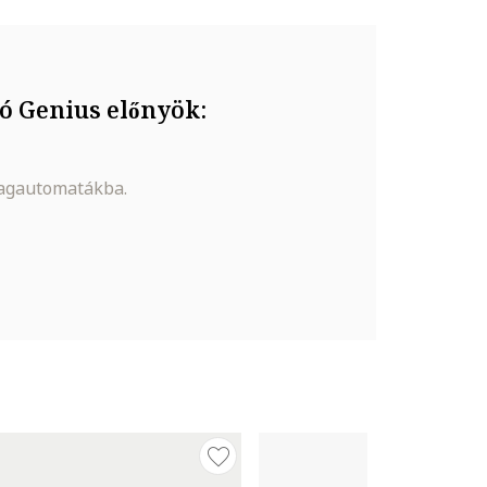
ó Genius előnyök:
magautomatákba.