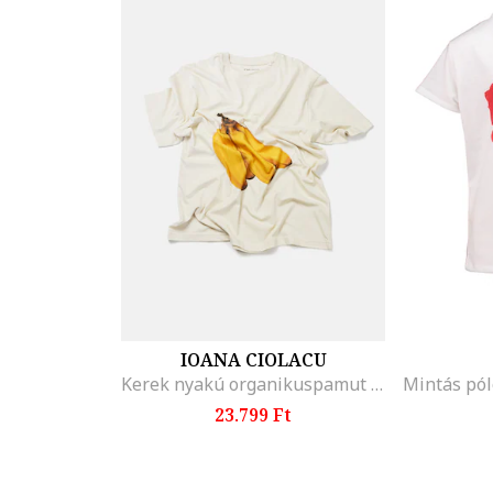
IOANA CIOLACU
Kerek nyakú organikuspamut póló gyümölcsös mintával, Halványsárga
23.799 Ft