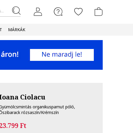
...
T
MÁRKÁK
Ioana Ciolacu
Gyümölcsmintás organikuspamut póló,
Őszibarack rózsaszín/Krémszín
23.799 Ft