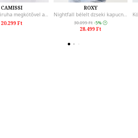
CAMISSI
ROXY
Pamut midiruha megkötővel a derékrészen, Piros/Fehér/Zöld
Nightfall bélelt dzseki kapucnival, Fekete
20.299 Ft
30.099 Ft
-5%
28.499 Ft