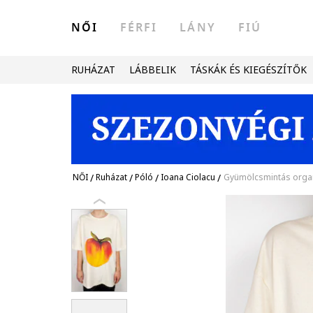
NŐI
FÉRFI
LÁNY
FIÚ
RUHÁZAT
LÁBBELIK
TÁSKÁK ÉS KIEGÉSZÍTŐK
NŐI
/
Ruházat
/
Póló
/
Ioana Ciolacu
/
Gyümölcsmintás organ