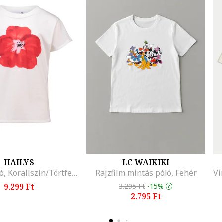
HAILYS
LC WAIKIKI
Mintás póló, Korallszín/Törtfehér
Rajzfilm mintás póló, Fehér
9.299 Ft
3.295 Ft
-15%
2.795 Ft