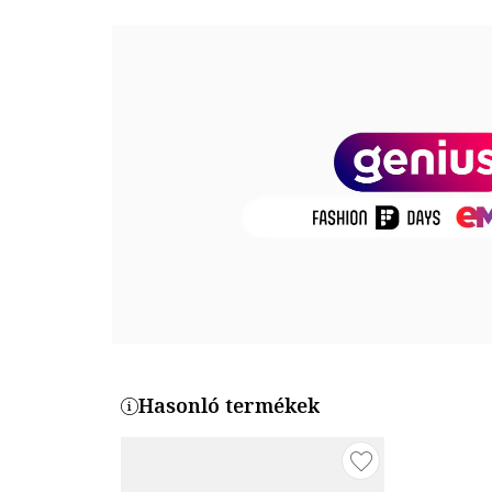
Ujjhossz: rövid ujjú
Összetétel
Külső anyag: 100% organikus pamut
Termékszám
PEACH-TEE-NATURAL-RAW
Hasonló termékek