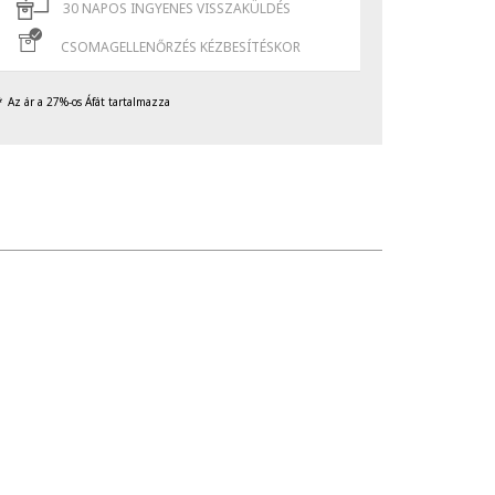
30 NAPOS INGYENES VISSZAKÜLDÉS
CSOMAGELLENŐRZÉS KÉZBESÍTÉSKOR
Az ár a 27%-os Áfát tartalmazza