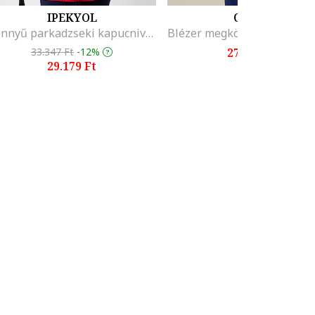
IPEKYOL
OLTRE
Könnyű parkadzseki kapucnival, Piros
33.347 Ft
-12%
27.239 Ft
29.179 Ft