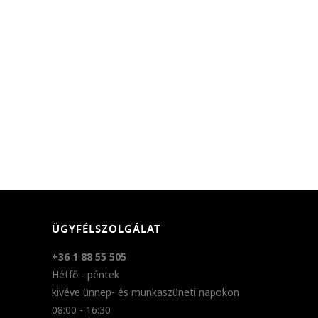
ÜGYFÉLSZOLGÁLAT
+36 1 88 55 505
Hétfő - péntek
kivéve ünnep- és munkaszüneti napokon
08:00 - 16:30