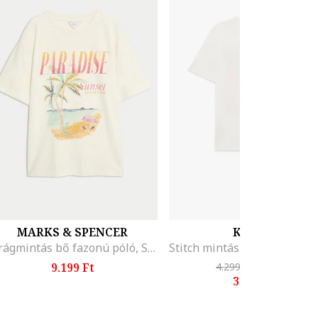
MARKS & SPENCER
KOTON
Virágmintás bő fazonú póló, Sárga/Bézs/Kék
9.199 Ft
4.299 Ft
-18%
3.499 Ft