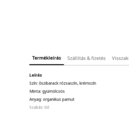
Termékleírás
Szállítás & fizetés
Visszak
Leírás
Szín: őszibarack rózsaszín, krémszín
Minta: gyümölcsös
Anyag: organikus pamut
Szabás: bő
Gallér: kerek nyakrész
Ujjak: ejtett ujjak