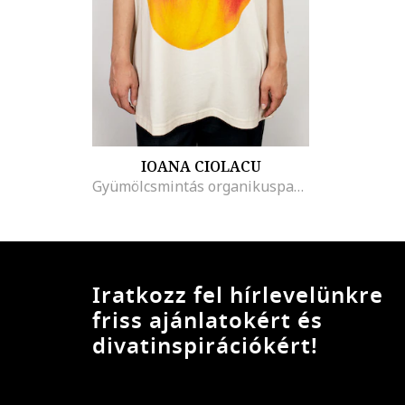
IOANA CIOLACU
Gyümölcsmintás organikuspamut póló, Őszibarack rózsaszín/Krémszín
Iratkozz fel hírlevelünkre
friss ajánlatokért és
divatinspirációkért!