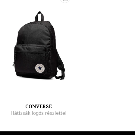
CONVERSE
Hátizsák logós részlettel