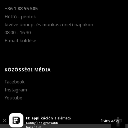
+36 1 88 55 505
Hétfő - péntek
kivéve ünnep- és munkaszüneti napokon
Szöveg méretének n
08:00 - 16:30
E-mail küldése
Szöveg méretének c
Szóköz növelése
Szóköz csökkentése
KÖZÖSSÉGI MÉDIA
Sortávolság növelés
Facebook
Sortávolság csökken
Instagram
Színek invertálása
Youtube
Szürke színárnyalato
FD applikáción
is elérhető
Nagy kurzor
accessibility
Close
Irány az App
Könnyű és gyorsabb
használat