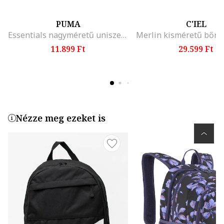
PUMA
C'IEL
Essentials nagyméretű uniszex hátizsák zsebbel elöl - 24 l, Fekete
11.899 Ft
29.599 Ft
Nézze meg ezeket is