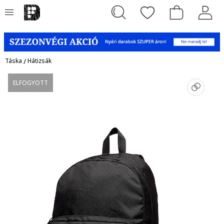
Táska
/
Hátizsák
ELFOGYOTT