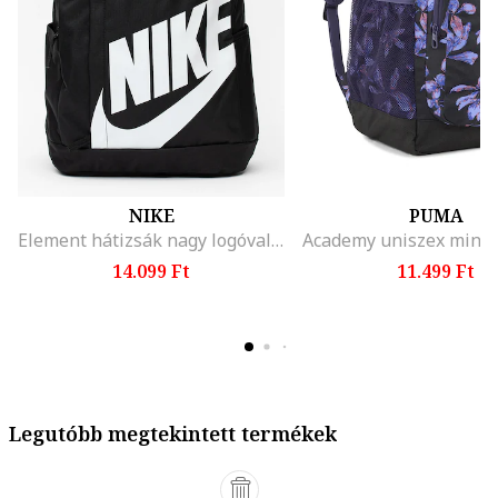
NIKE
PUMA
Element hátizsák nagy logóval - 21 l, Fehér/Fekete
14.099 Ft
11.499 Ft
Legutóbb megtekintett termékek