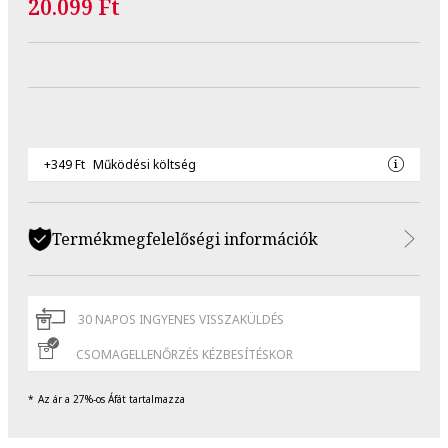
20.099 Ft
+349 Ft
Működési költség
Termékmegfelelőségi információk
30 NAPOS INGYENES VISSZAKÜLDÉS
CSOMAGELLENŐRZÉS KÉZBESÍTÉSKOR
Az ár a 27%-os Áfát tartalmazza