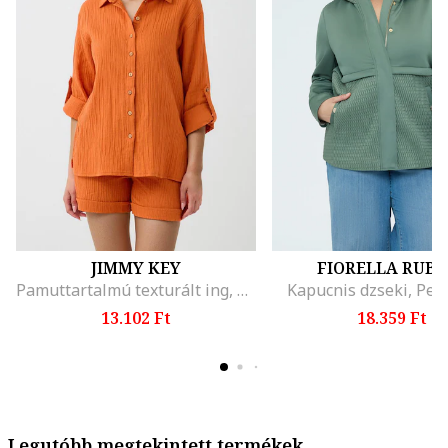
JIMMY KEY
FIORELLA RUBI
Pamuttartalmú texturált ing, Mandarinszín
Kapucnis dzseki, Per
13.102 Ft
18.359 Ft
Legutóbb megtekintett termékek