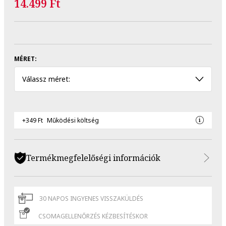
14.499 Ft
MÉRET:
Válassz méret:
+349 Ft
Működési költség
Termékmegfelelőségi információk
30 NAPOS INGYENES VISSZAKÜLDÉS
CSOMAGELLENŐRZÉS KÉZBESÍTÉSKOR