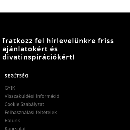
Iratkozz fel hírlevelünkre friss
ajánlatokért és
divatinspirációkért!
SEGÍTSÉG
GYIK
Visszaküldési információ
Cookie Szabályzat
Felhasználási feltételek
Rólunk
Kapcsolat