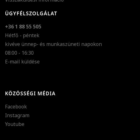
ÜGYFÉLSZOLGÁLAT
+36 1 88 55 505
Hétfő - péntek
kivéve ünnep- és munkaszüneti napokon
Szöveg méretének n
08:00 - 16:30
E-mail küldése
Szöveg méretének c
Szóköz növelése
Szóköz csökkentése
KÖZÖSSÉGI MÉDIA
Sortávolság növelés
Facebook
Sortávolság csökken
Instagram
Színek invertálása
Youtube
Szürke színárnyalato