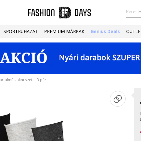
Keresés
SPORTRUHÁZAT
PRÉMIUM MÁRKÁK
Genius Deals
OUTLE
rtalmú zokni szett - 3 pár