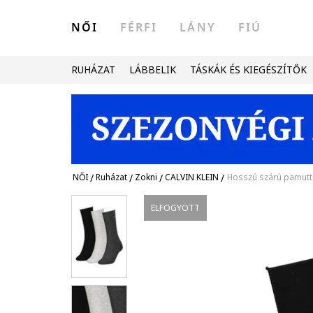
NŐI
FÉRFI
LÁNY
FIÚ
RUHÁZAT
LÁBBELIK
TÁSKÁK ÉS KIEGÉSZÍTŐK
NŐI
/
Ruházat
/
Zokni
/
CALVIN KLEIN
/
Hosszú szárú pamutta
ELFOGYOTT