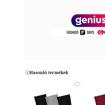
Termékszám
701218770-002
Hasonló termékek