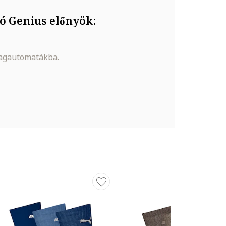
ó Genius előnyök:
magautomatákba.