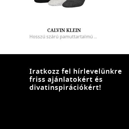
CALVIN KLEIN
Hosszú szárú pamuttartalmú zokni szett - 3 pár
Iratkozz fel hírlevelünkre
friss ajánlatokért és
divatinspirációkért!