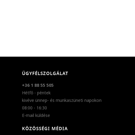
ÜGYFÉLSZOLGÁLAT
+36 1 88 55 505
Hétfő - péntek
kivéve ünnep- és munkaszüneti napokon
08:00 - 16:30
E-mail küldése
KÖZÖSSÉGI MÉDIA