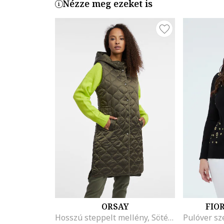
Nézze meg ezeket is
ORSAY
FIO
Hosszú steppelt mellény, Sötét khaki