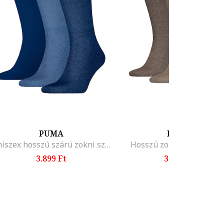
PUMA
PUMA
Uniszex hosszú szárú zokni szett hímzett logóval - 3 pár
Hosszú zokni szett - 3 pá
3.899 Ft
3.899 Ft