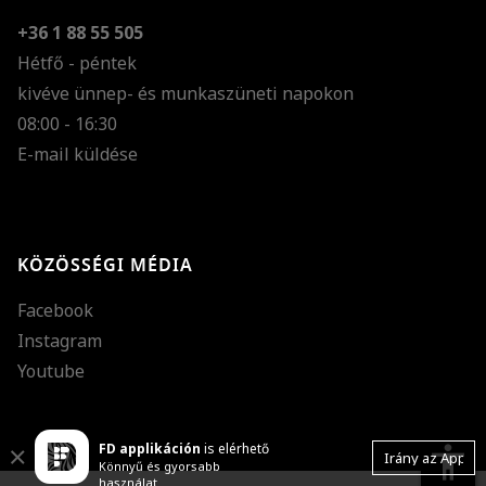
+36 1 88 55 505
Hétfő - péntek
kivéve ünnep- és munkaszüneti napokon
Szöveg méretének n
08:00 - 16:30
E-mail küldése
Szöveg méretének c
Szóköz növelése
Szóköz csökkentése
KÖZÖSSÉGI MÉDIA
Sortávolság növelés
Facebook
Sortávolság csökken
Instagram
Színek invertálása
Youtube
Szürke színárnyalato
FD applikáción
is elérhető
Nagy kurzor
accessibility
Close
Irány az App
Könnyű és gyorsabb
használat