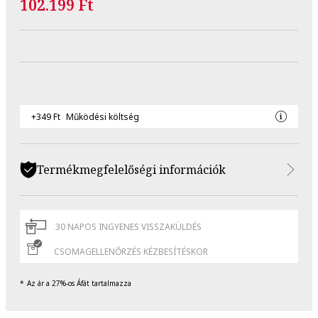
102.199 Ft
+349 Ft
Működési költség
Termékmegfelelőségi információk
30 NAPOS INGYENES VISSZAKÜLDÉS
CSOMAGELLENŐRZÉS KÉZBESÍTÉSKOR
Az ár a 27%-os Áfát tartalmazza