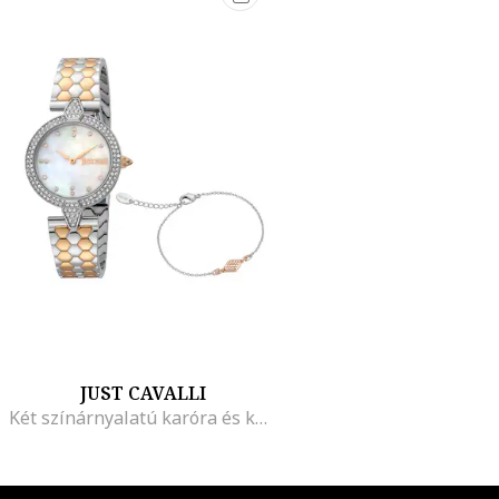
JUST CAVALLI
Két színárnyalatú karóra és karkötő