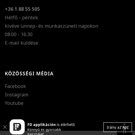
+36 1 88 55 505
Hétfő - péntek
kivéve ünnep- és munkaszüneti napokon
Szöveg méretének n
08:00 - 16:30
E-mail küldése
Szöveg méretének c
Szóköz növelése
Szóköz csökkentése
KÖZÖSSÉGI MÉDIA
Sortávolság növelés
Facebook
Sortávolság csökken
Instagram
Színek invertálása
Youtube
Szürke színárnyalato
FD applikáción
is elérhető
Nagy kurzor
accessibility
Close
Irány az App
Könnyű és gyorsabb
használat