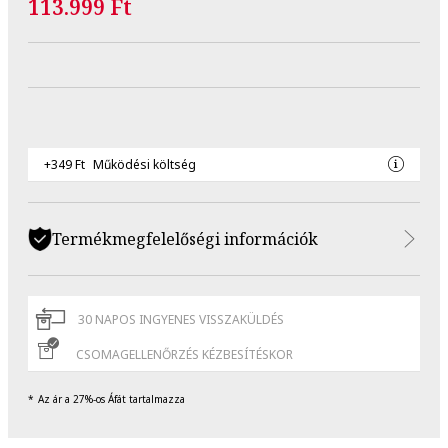
113.999 Ft
+349 Ft
Működési költség
Termékmegfelelőségi információk
30 NAPOS INGYENES VISSZAKÜLDÉS
CSOMAGELLENŐRZÉS KÉZBESÍTÉSKOR
Az ár a 27%-os Áfát tartalmazza