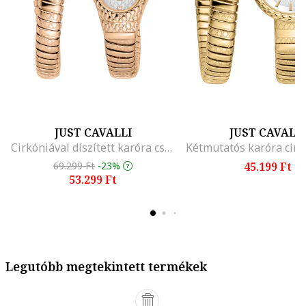
JUST CAVALLI
JUST CAVALL
Cirkóniával díszített karóra csuklóra tekerhető szíjjal, Rózsaarany
69.299 Ft
-23%
45.199 Ft
53.299 Ft
Legutóbb megtekintett termékek