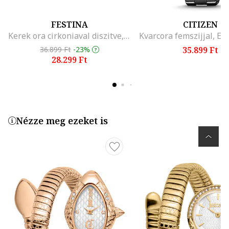
FESTINA
CITIZEN
Kerek ora cirkoniaval diszitve, Ezust/Rozsaszin arany/Feher, Ezüstszín
36.899 Ft
-23%
35.899 Ft
28.299 Ft
Nézze meg ezeket is