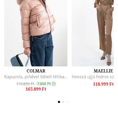
COLMAR
MAELLIE
Kapucnis, pihével bélelt télikabát, Világos rózsaszín
172.899 Ft
-7.000 Ft
118.999 Ft
165.899 Ft