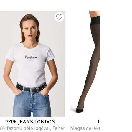
PEPE JEANS LONDON
FALKE
űk fazonú póló logóval, Fehér