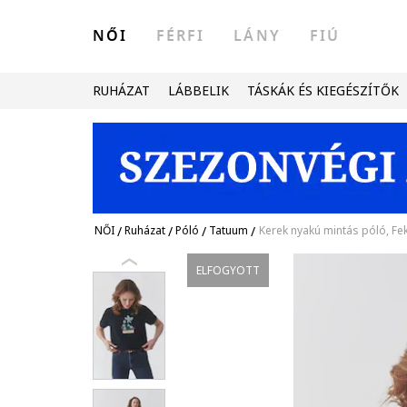
NŐI
FÉRFI
LÁNY
FIÚ
RUHÁZAT
LÁBBELIK
TÁSKÁK ÉS KIEGÉSZÍTŐK
NŐI
/
Ruházat
/
Póló
/
Tatuum
/
Kerek nyakú mintás póló, Fe
ELFOGYOTT