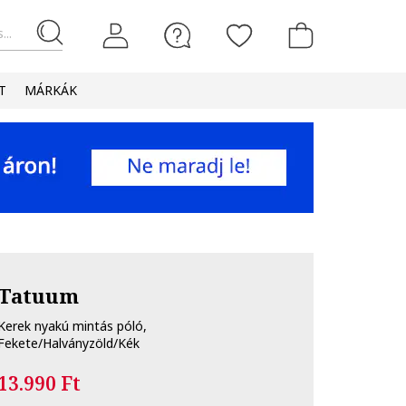
...
T
MÁRKÁK
Tatuum
Kerek nyakú mintás póló,
Fekete/Halványzöld/Kék
13.990 Ft