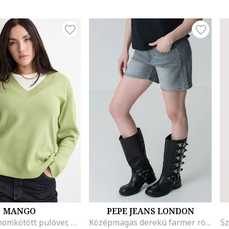
MANGO
PEPE JEANS LONDON
V-nyakú finomkötött pulóver, Limezöld
Középmagas derekú farmer rövidnadrág, Melange világosszürke
Sz