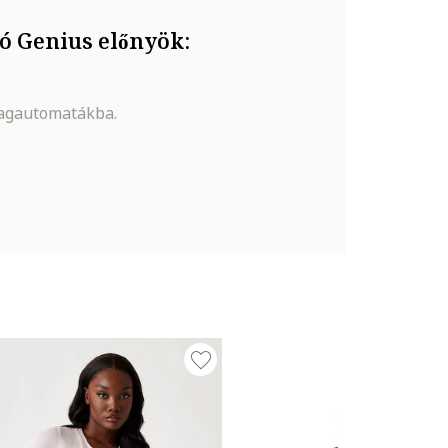
ó Genius előnyök:
magautomatákba.