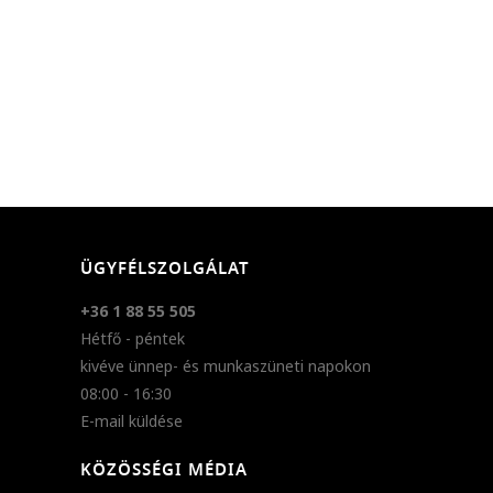
ÜGYFÉLSZOLGÁLAT
+36 1 88 55 505
Hétfő - péntek
kivéve ünnep- és munkaszüneti napokon
08:00 - 16:30
E-mail küldése
KÖZÖSSÉGI MÉDIA