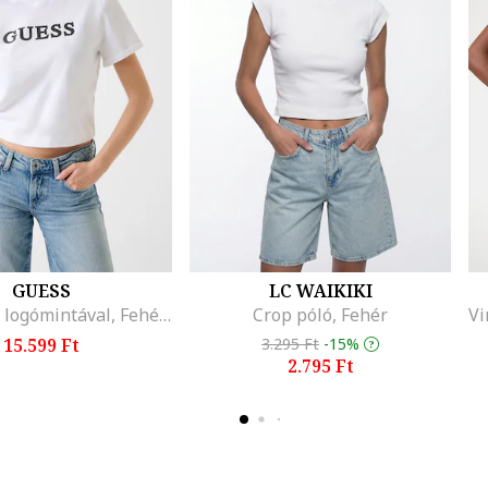
GUESS
LC WAIKIKI
Pamutpóló logómintával, Fehér/Fekete
Crop póló, Fehér
15.599 Ft
3.295 Ft
-15%
2.795 Ft