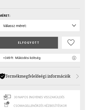
MÉRET:
Válassz méret:
ELFOGYOTT
+349 Ft
Működési költség
Termékmegfelelőségi információk
30 NAPOS INGYENES VISSZAKÜLDÉS
CSOMAGELLENŐRZÉS KÉZBESÍTÉSKOR