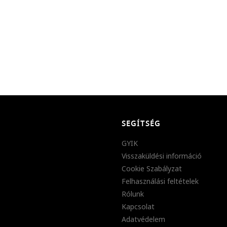
SEGÍTSÉG
GYIK
Visszaküldési információ
Cookie Szabályzat
Felhasználási feltételek
Rólunk
Kapcsolat
Adatvédelem