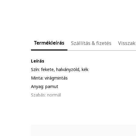
Termékleírás
Szállítás & fizetés
Visszak
Leírás
Szín: fekete, halványzöld, kék
Minta: virágmintás
Anyag: pamut
Szabás: normál
Modell: kerek nyakú
Gallér: kerek nyakrész
Ujjhossz: rövid ujjú
Összetétel