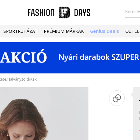
Keresés
SPORTRUHÁZAT
PRÉMIUM MÁRKÁK
Genius Deals
OUTLE
kete/Halványzöld/Kék