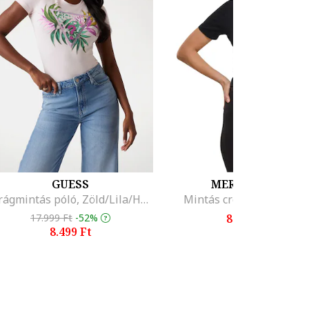
GUESS
MERCHCODE
Virágmintás póló, Zöld/Lila/Halvány rózsaszín
Mintás crop póló, Feket
17.999 Ft
-52%
8.899 Ft
8.499 Ft