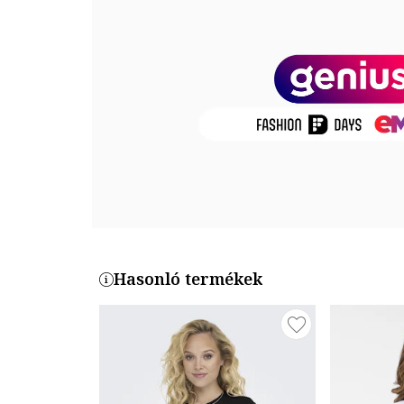
Külső anyag: 100% pamut
Termékszám
T2505-110-781
Hasonló termékek