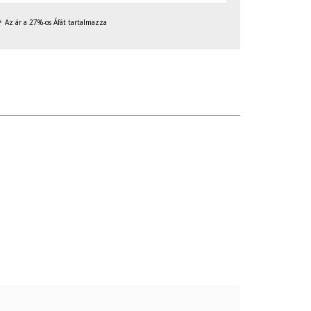
Az ár a 27%-os Áfát tartalmazza