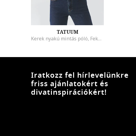
TATUUM
Kerek nyakú mintás póló, Fekete/Halványzöld/Kék
Iratkozz fel hírlevelünkre
friss ajánlatokért és
divatinspirációkért!