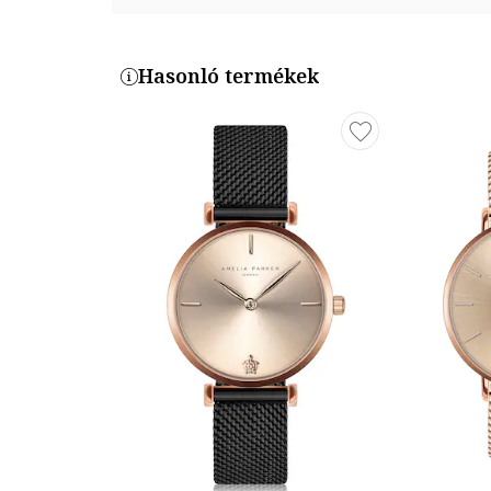
Tok anyaga: fém
Tok színe: rózsaarany
Hasonló termékek
Tok Átmérő: 32 mm
Szíj / Karkötő
Típus: hálós fémszíj
Szíj/Karkötő anyaga: rozsdamentes acél
Szíj/karperec színe: rózsaarany
Szíj/Karkötő Szélesség: 14 mm
Szíj/Karkötő hossza: 23 cm
Termékszám
AC1-B024R