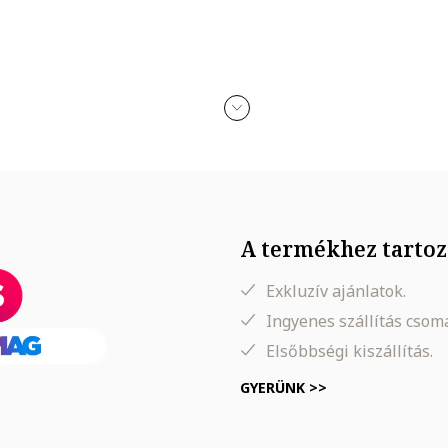
n érkezik
kohollal, parfümmel, acetonnal, mosószerrel és koptató felületekkel 
A termékhez tartoz
Exkluzív ajánlatok.
Ingyenes szállítás cso
Elsőbbségi kiszállítás.
GYERÜNK >>