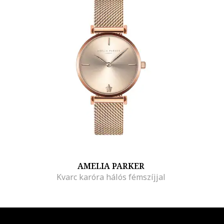
AMELIA PARKER
Kvarc karóra hálós fémszíjjal