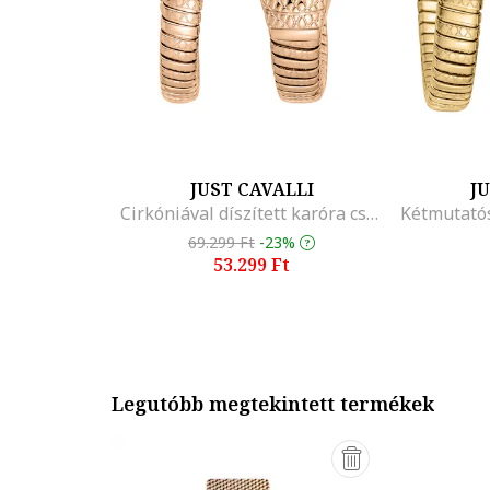
JUST CAVALLI
J
Cirkóniával díszített karóra csuklóra tekerhető szíjjal, Rózsaarany
69.299 Ft
-23%
53.299 Ft
Legutóbb megtekintett termékek