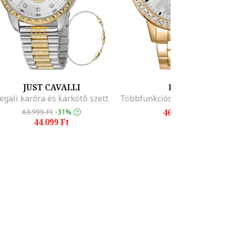
JUST CAVALLI
DKNY
egali karóra és karkötő szett
63.999 Ft
-31%
46.999 Ft
44.099 Ft