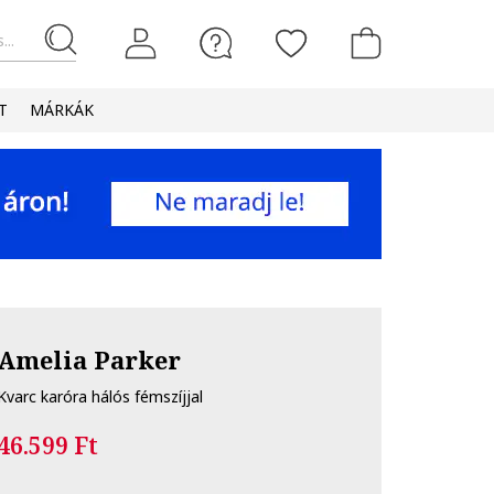
...
T
MÁRKÁK
Amelia Parker
Kvarc karóra hálós fémszíjjal
46.599 Ft