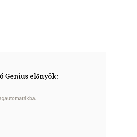
való érintkezését, valamint ne tedd ki túlzott
ó Genius előnyök:
magautomatákba.