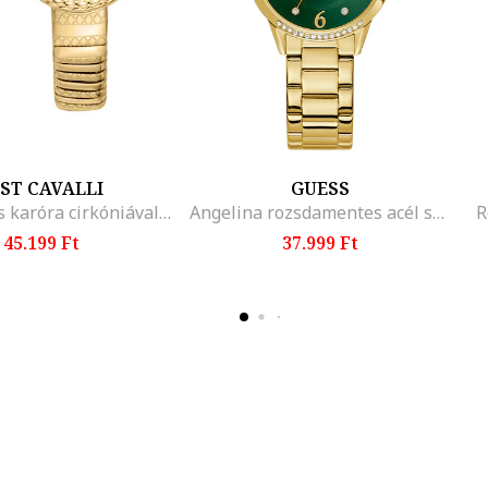
UST CAVALLI
GUESS
Kétmutatós karóra cirkóniával, Aranyszín
Angelina rozsdamentes acél szíjas kerek karóra kristályos díszítéssel, Aranyszín
R
45.199 Ft
37.999 Ft