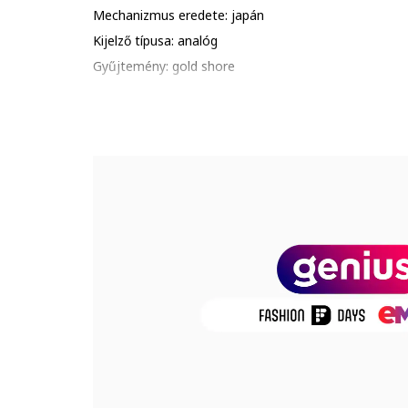
Mechanizmus eredete: japán
Kijelző típusa: analóg
Gyűjtemény: gold shore
Stílus: hétköznapi
Funkciók: óra, perc
Zárószerkezet: kapcsos
Vízálló: 3 atm
Csomagolás: a termék logóval ellátott csomagolásba
Részletek: kerüld a termék ütődését, karcolódását; al
hőhatásnak., ip bevonat, edzett ásványi kristályüveg
Mutató
Üveg anyaga: ásványi kristály
Számlap színe: napsugár hatású rózsaarany
Óraszámlap típusa: vonalak
Tok
Tok alakja: kerek