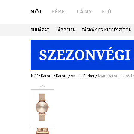
NŐI
FÉRFI
LÁNY
FIÚ
RUHÁZAT
LÁBBELIK
TÁSKÁK ÉS KIEGÉSZÍTŐK
NŐI
/
Karóra
/
Karóra
/
Amelia Parker
/
Kvarc karóra hálós fé