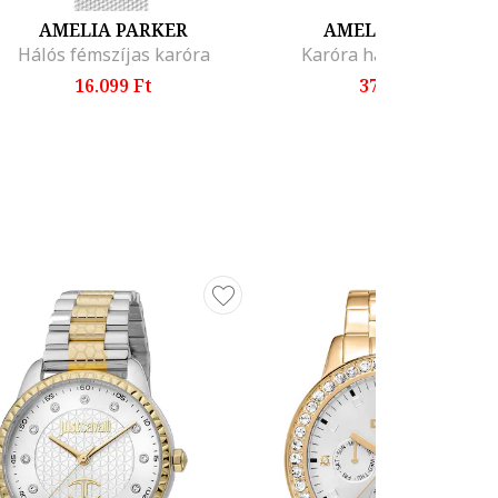
AMELIA PARKER
AMELIA PARKER
Hálós fémszíjas karóra
Karóra hálós fémszíjjal
16.099 Ft
37.899 Ft